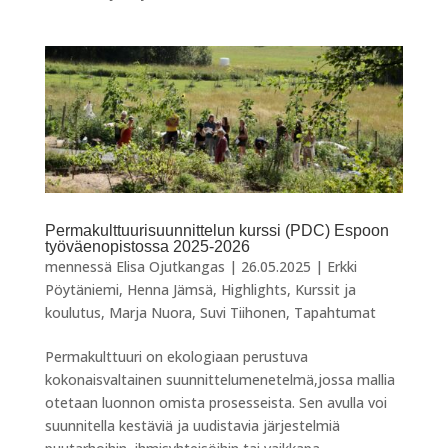
Permakulttuurisuunnittelun kurssi (PDC) Espoon
työväenopistossa 2025-2026
mennessä
Elisa Ojutkangas
|
26.05.2025
|
Erkki
Pöytäniemi
,
Henna Jämsä
,
Highlights
,
Kurssit ja
koulutus
,
Marja Nuora
,
Suvi Tiihonen
,
Tapahtumat
Permakulttuuri on ekologiaan perustuva
kokonaisvaltainen suunnittelumenetelmä,jossa mallia
otetaan luonnon omista prosesseista. Sen avulla voi
suunnitella kestäviä ja uudistavia järjestelmiä