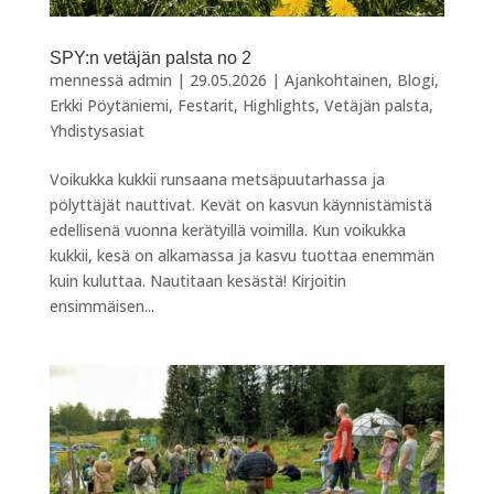
SPY:n vetäjän palsta no 2
mennessä
admin
|
29.05.2026
|
Ajankohtainen
,
Blogi
,
Erkki Pöytäniemi
,
Festarit
,
Highlights
,
Vetäjän palsta
,
Yhdistysasiat
Voikukka kukkii runsaana metsäpuutarhassa ja
pölyttäjät nauttivat. Kevät on kasvun käynnistämistä
edellisenä vuonna kerätyillä voimilla. Kun voikukka
kukkii, kesä on alkamassa ja kasvu tuottaa enemmän
kuin kuluttaa. Nautitaan kesästä! Kirjoitin
ensimmäisen...