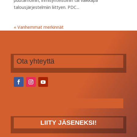
puutarhoihin, ihmisyhteisöihin tai vaikkapa
talousjärjestelmiin liittyen. PDC...
« Vanhemmat merkinnät
Ota yhteyttä
LIITY JÄSENEKSI!