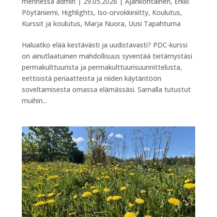
mennessä
admin
|
29.05.2026
|
Ajankohtainen
,
Erkki
Pöytäniemi
,
Highlights
,
Iso-orvokkiniitty
,
Koulutus
,
Kurssit ja koulutus
,
Marja Nuora
,
Uusi Tapahtuma
Haluatko elää kestävästi ja uudistavasti? PDC-kurssi
on ainutlaatuinen mahdollisuus syventää tietämystäsi
permakulttuurista ja permakulttuurisuunnittelusta,
eettisistä periaatteista ja niiden käytäntöön
soveltamisesta omassa elämässäsi. Samalla tutustut
muihin...