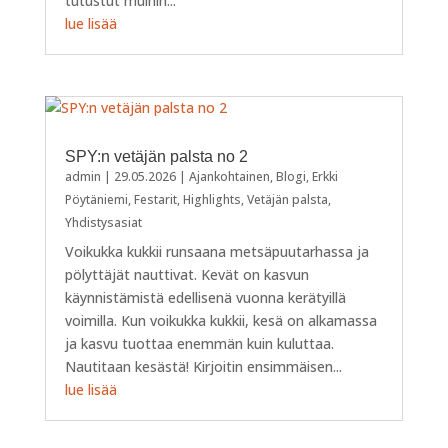
tutustut muihin...
lue lisää
SPY:n vetäjän palsta no 2
admin
|
29.05.2026
|
Ajankohtainen
,
Blogi
,
Erkki
Pöytäniemi
,
Festarit
,
Highlights
,
Vetäjän palsta
,
Yhdistysasiat
Voikukka kukkii runsaana metsäpuutarhassa ja
pölyttäjät nauttivat. Kevät on kasvun
käynnistämistä edellisenä vuonna kerätyillä
voimilla. Kun voikukka kukkii, kesä on alkamassa
ja kasvu tuottaa enemmän kuin kuluttaa.
Nautitaan kesästä! Kirjoitin ensimmäisen...
lue lisää