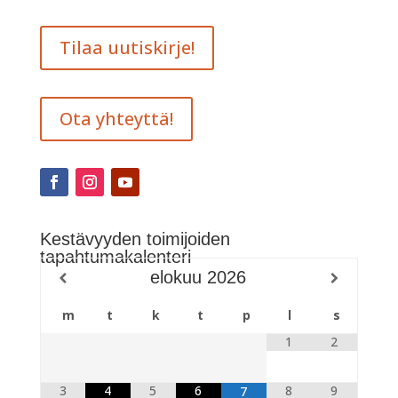
Tilaa uutiskirje!
Ota yhteyttä!
Kestävyyden toimijoiden
tapahtumakalenteri
elokuu
2026
m
t
k
t
p
l
s
1
2
3
4
5
6
8
9
7