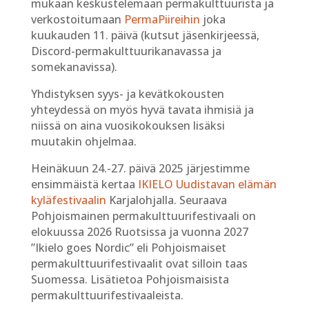
mukaan keskustelemaan permakulttuurista ja
verkostoitumaan
PermaPiireihin
joka
kuukauden 11. päivä (kutsut jäsenkirjeessä,
Discord-permakulttuurikanavassa ja
somekanavissa).
Yhdistyksen syys- ja kevätkokousten
yhteydessä on myös hyvä tavata ihmisiä ja
niissä on aina vuosikokouksen lisäksi
muutakin ohjelmaa.
Heinäkuun 24.-27. päivä 2025 järjestimme
ensimmäistä kertaa
IKIELO Uudistavan elämän
kyläfestivaalin
Karjalohjalla. Seuraava
Pohjoismainen permakulttuurifestivaali on
elokuussa 2026 Ruotsissa ja vuonna 2027
”Ikielo goes Nordic” eli Pohjoismaiset
permakulttuurifestivaalit ovat silloin taas
Suomessa. Lisätietoa Pohjoismaisista
permakulttuurifestivaaleista.