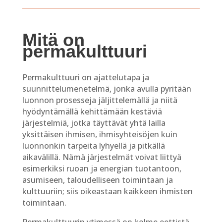
Mitä on
permakulttuuri
Permakulttuuri on ajattelutapa ja
suunnittelumenetelmä, jonka avulla pyritään
luonnon prosesseja jäljittelemällä ja niitä
hyödyntämällä kehittämään kestäviä
järjestelmiä, jotka täyttävät yhtä lailla
yksittäisen ihmisen, ihmisyhteisöjen kuin
luonnonkin tarpeita lyhyellä ja pitkällä
aikavälillä. Nämä järjestelmät voivat liittyä
esimerkiksi ruoan ja energian tuotantoon,
asumiseen, taloudelliseen toimintaan ja
kulttuuriin; siis oikeastaan kaikkeen ihmisten
toimintaan.
Permakulttuurin ytimessä on kolme eettistä