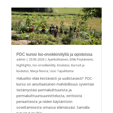
PDC kurssi Iso-orvokkiniityllä ja opistoissa
admin
|
29.05.2026
|
Ajankohtainen
,
Erkki Pöytäniemi
,
Highlights
,
Iso-orvokkiniitty
,
Koulutus
,
Kurssit ja
koulutus
,
Marja Nuora
,
Uusi Tapahtuma
Haluatko elää kestävästi ja uudistavasti? PDC-
kurssi on ainutlaatuinen mahdollisuus syventää
tietämystäsi permakulttuurista ja
permakulttuurisuunnittelusta, eettisistä
periaatteista ja niiden käytäntöön
soveltamisesta omassa elämässäsi. Samalla