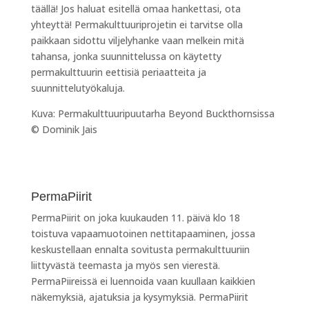
täällä! Jos haluat esitellä omaa hankettasi, ota
yhteyttä! Permakulttuuriprojetin ei tarvitse olla
paikkaan sidottu viljelyhanke vaan melkein mitä
tahansa, jonka suunnittelussa on käytetty
permakulttuurin eettisiä periaatteita ja
suunnittelutyökaluja.
Kuva:
Permakulttuuripuutarha Beyond Buckthornsissa
© Dominik Jais
PermaPiirit
PermaPiirit on joka kuukauden 11. päivä klo 18
toistuva vapaamuotoinen nettitapaaminen, jossa
keskustellaan ennalta sovitusta permakulttuuriin
liittyvästä teemasta ja myös sen vierestä.
PermaPiireissä ei luennoida vaan kuullaan kaikkien
näkemyksiä, ajatuksia ja kysymyksiä. PermaPiirit