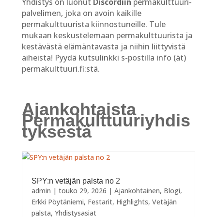
Yhdistys on luonut
Discordiin
permakulttuuri-
palvelimen, joka on avoin kaikille
permakulttuurista kiinnostuneille. Tule
mukaan keskustelemaan permakulttuurista ja
kestävästä elämäntavasta ja niihin liittyvistä
aiheista! Pyydä kutsulinkki s-postilla info (ät)
permakulttuuri.fi:stä.
Ajankohtaista
Permakulttuuriyhdis
tyksestä
SPY:n vetäjän palsta no 2
admin
|
touko 29, 2026
|
Ajankohtainen
,
Blogi
,
Erkki Pöytäniemi
,
Festarit
,
Highlights
,
Vetäjän
palsta
,
Yhdistysasiat