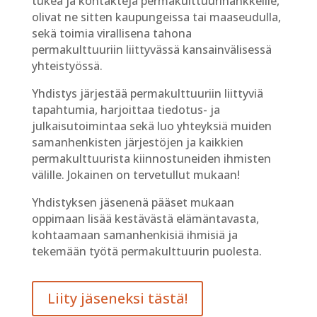
tukea ja kontakteja permakulttuurihankkeille,
olivat ne sitten kaupungeissa tai maaseudulla,
sekä toimia virallisena tahona
permakulttuuriin liittyvässä kansainvälisessä
yhteistyössä.
Yhdistys järjestää permakulttuuriin liittyviä
tapahtumia, harjoittaa tiedotus- ja
julkaisutoimintaa sekä luo yhteyksiä muiden
samanhenkisten järjestöjen ja kaikkien
permakulttuurista kiinnostuneiden ihmisten
välille. Jokainen on tervetullut mukaan!
Yhdistyksen jäsenenä pääset mukaan
oppimaan lisää kestävästä elämäntavasta,
kohtaamaan samanhenkisiä ihmisiä ja
tekemään työtä permakulttuurin puolesta.
Liity jäseneksi tästä!