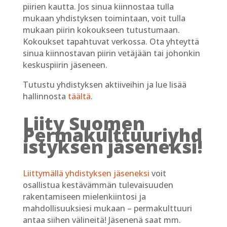
piirien kautta. Jos sinua kiinnostaa tulla
mukaan yhdistyksen toimintaan, voit tulla
mukaan piirin kokoukseen tutustumaan.
Kokoukset tapahtuvat verkossa. Ota yhteyttä
sinua kiinnostavan piirin vetäjään tai johonkin
keskuspiirin jäseneen.
Tutustu yhdistyksen aktiiveihin ja lue lisää
hallinnosta
täältä
.
Liity Suomen
Permakulttuuriyhd
istyksen jäseneksi!
Liittymällä yhdistyksen jäseneksi
voit
osallistua kestävämmän tulevaisuuden
rakentamiseen mielenkiintosi ja
mahdollisuuksiesi mukaan – permakulttuuri
antaa siihen välineitä! Jäsenenä saat mm.