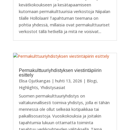
kevätkokoukseen ja kesätapaamiseen
kutomaan permakulttuurisia verkostoja Niipalan
tilalle Hollolaan! Tapahtuman teemana on
pohtia yhdessä, millaisia ovat permakulttuuriset
verkostot tällä hetkellä ja mitä ne voisivat...
Permakulttuuriyhdistyksen viestintäpiirin
esittely
Elisa Ojutkangas
|
huhti 13, 2026
|
Blogi
,
Highlights
,
Yhdistysasiat
Suomen permakulttuuriyhdistys on
valtakunnallisesti toimiva yhdistys, jolla ei tähän
mennessä ole ollut selkeää kotipaikkaa tai
paikallisosastoja. Vuosikokouksia ja joitakin
tapahtumia lukuun ottamatta toiminta
tapahtuu verkkoyhteyden välityksellä. Tämä