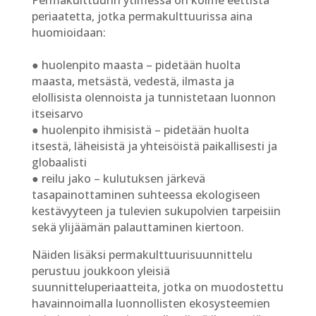
periaatetta, jotka permakulttuurissa aina
huomioidaan:
● huolenpito maasta – pidetään huolta
maasta, metsästä, vedestä, ilmasta ja
elollisista olennoista ja tunnistetaan luonnon
itseisarvo
● huolenpito ihmisistä – pidetään huolta
itsestä, läheisistä ja yhteisöistä paikallisesti ja
globaalisti
● reilu jako – kulutuksen järkevä
tasapainottaminen suhteessa ekologiseen
kestävyyteen ja tulevien sukupolvien tarpeisiin
sekä ylijäämän palauttaminen kiertoon.
Näiden lisäksi permakulttuurisuunnittelu
perustuu joukkoon yleisiä
suunnitteluperiaatteita, jotka on muodostettu
havainnoimalla luonnollisten ekosysteemien