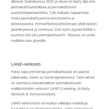
alkoivat toukokuussa 2023 ja niissä on käyty läpi mm
permakulttuurietiikkaa ja permakulttuurin
suunnitteluperiaatteita. Tule mukaan tapaamaan
muita permakulttuurista innostuneita ja
kiinnostuneita. PermaPiireistä ilmoitetaan yhdistyksen
jäsenkirjeessä ja somessa. Voit myös pyytää linkkiä s-
postitse info (ät) permakulttuuri.fi. Tilaisuus on avoin
muillekin kuin jäsenille.
LAND-verkosto
Paras tapa ymmärtää permakulttuuria on päästä
näkemään, miten se toimii käytännössä. Tätä varten
on olemassa kansainvälinen permakulttuurin
mallikohteiden verkosto LAND (Learning, Activity,
Network & Demonstration).
LAND-verkostoon voi kuulua vaikkapa maatiloja,
puutarhoja tai yhteisöprojekteja, jotka toteuttavat