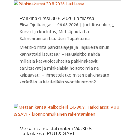
Pähkinäkurssi 30.8.2026 Laitilassa
Elisa Ojutkangas
|
06.08.2026
|
Joel Rosenberg
,
Kurssit ja koulutus
,
Metsäpuutarha
,
Salmenrannan tila
,
Uusi Tapahtuma
Mietitkö mitä pähkinälajeja ja -lajikkeita sinun
kannattaisi istuttaa? – Haluaisitko nähdä
millaisia kasvuolosuhteita pähkinäkasvit
tarvitsevat ja minkälaisia hoitotoimia ne
kaipaavat? – Ihmetteletkö miten pähkinäsato
kerätään ja käsitellään syöntikuntoon?...
Metsän kansa -talkooleiri 24.-30.8.
Tärkkilässä: PUU & SAVI –