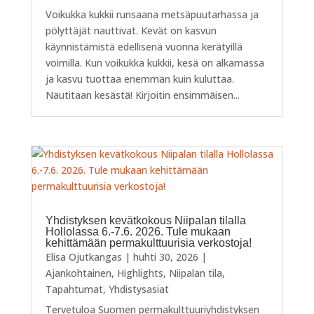
Voikukka kukkii runsaana metsäpuutarhassa ja
pölyttäjät nauttivat. Kevät on kasvun
käynnistämistä edellisenä vuonna kerätyillä
voimilla. Kun voikukka kukkii, kesä on alkamassa
ja kasvu tuottaa enemmän kuin kuluttaa.
Nautitaan kesästä! Kirjoitin ensimmäisen...
Yhdistyksen kevätkokous Niipalan tilalla
Hollolassa 6.-7.6. 2026. Tule mukaan
kehittämään permakulttuurisia verkostoja!
Elisa Ojutkangas
|
huhti 30, 2026
|
Ajankohtainen
,
Highlights
,
Niipalan tila
,
Tapahtumat
,
Yhdistysasiat
Tervetuloa Suomen permakulttuuriyhdistyksen