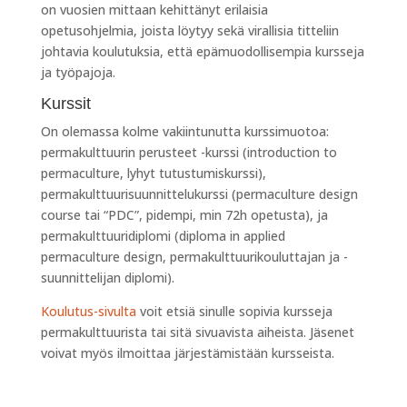
on vuosien mittaan kehittänyt erilaisia
opetusohjelmia, joista löytyy sekä virallisia titteliin
johtavia koulutuksia, että epämuodollisempia kursseja
ja työpajoja.
Kurssit
On olemassa kolme vakiintunutta kurssimuotoa:
permakulttuurin perusteet -kurssi (introduction to
permaculture, lyhyt tutustumiskurssi),
permakulttuurisuunnittelukurssi (permaculture design
course tai “PDC”, pidempi, min 72h opetusta), ja
permakulttuuridiplomi (diploma in applied
permaculture design, permakulttuurikouluttajan ja -
suunnittelijan diplomi).
Koulutus-sivulta
voit etsiä sinulle sopivia kursseja
permakulttuurista tai sitä sivuavista aiheista. Jäsenet
voivat myös ilmoittaa järjestämistään kursseista.