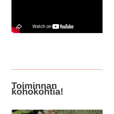
Toiminnan
kohokohtia!