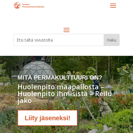
MITÄ PERMAKULTTUURI ON?
Huolenpito maapallosta –
Huolenpito ihmisistä – Reilu
jako
Liity jäseneksi!