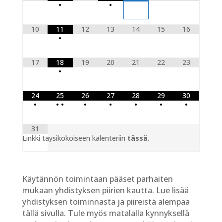
•
•
10
11
12
13
14
15
16
•
17
18
19
20
21
22
23
•
24
25
26
27
28
29
30
•
•
•
•
•
•
•
•
31
Linkki täysikokoiseen kalenteriin
tässä
.
Käytännön toimintaan pääset parhaiten
mukaan yhdistyksen piirien kautta. Lue lisää
yhdistyksen toiminnasta ja piireistä alempaa
tällä sivulla. Tule myös matalalla kynnyksellä