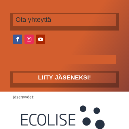
Ota yhteyttä
LIITY JÄSENEKSI!
Jäsenyydet: