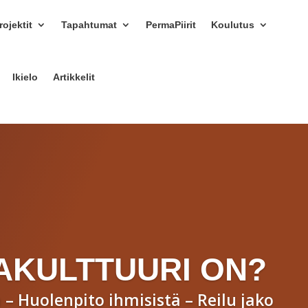
ojektit
Tapahtumat
PermaPiirit
Koulutus
Ikielo
Artikkelit
AKULTTUURI ON?
– Huolenpito ihmisistä – Reilu jako