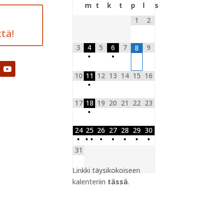
m
t
k
t
p
l
s
1
2
tä!
3
4
5
6
7
9
8
•
•
10
11
12
13
14
15
16
•
17
18
19
20
21
22
23
•
24
25
26
27
28
29
30
•
•
•
•
•
•
•
•
31
Linkki täysikokoiseen
kalenteriin
tässä
.