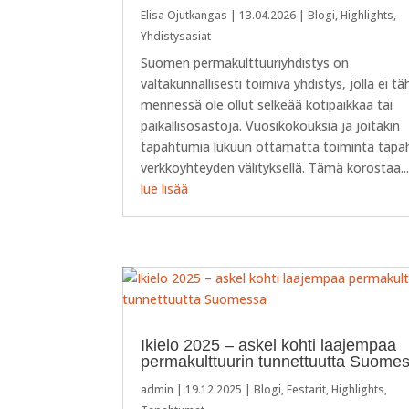
Elisa Ojutkangas
|
13.04.2026
|
Blogi
,
Highlights
,
Yhdistysasiat
Suomen permakulttuuriyhdistys on
valtakunnallisesti toimiva yhdistys, jolla ei t
mennessä ole ollut selkeää kotipaikkaa tai
paikallisosastoja. Vuosikokouksia ja joitakin
tapahtumia lukuun ottamatta toiminta tapa
verkkoyhteyden välityksellä. Tämä korostaa..
lue lisää
Ikielo 2025 – askel kohti laajempaa
permakulttuurin tunnettuutta Suome
admin
|
19.12.2025
|
Blogi
,
Festarit
,
Highlights
,