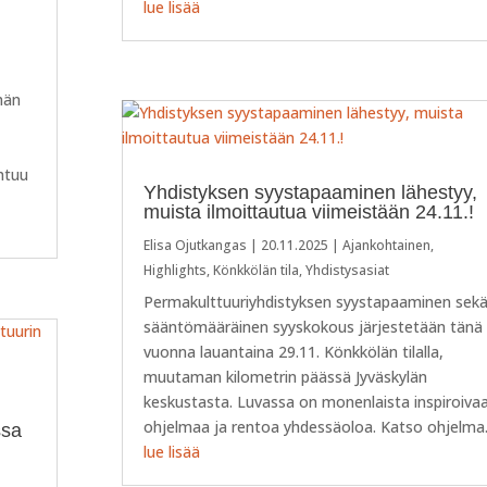
lue lisää
ähän
htuu
Yhdistyksen syystapaaminen lähestyy,
.
muista ilmoittautua viimeistään 24.11.!
Elisa Ojutkangas
|
20.11.2025
|
Ajankohtainen
,
Highlights
,
Könkkölän tila
,
Yhdistysasiat
Permakulttuuriyhdistyksen syystapaaminen sek
sääntömääräinen syyskokous järjestetään tänä
vuonna lauantaina 29.11. Könkkölän tilalla,
muutaman kilometrin päässä Jyväskylän
keskustasta. Luvassa on monenlaista inspiroiva
ohjelmaa ja rentoa yhdessäoloa. Katso ohjelma.
ssa
lue lisää