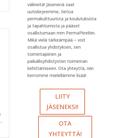
välineitä! Jäsenenä saat
uutiskirjeemme, tietoa
permakulttuurista ja koulutuksista
ja tapahtumista ja pääset
osallistumaan mm PermaPiireihin.
Mikä vielä tärkeämpää – voit
osallistua yhdistyksen, sen
toimintapiirien ja
paikallisyhdistysten toiminnan
kehittämiseen. Ota yhteyttä, niin
kerromme mielellämme lisää!
ä
LIITY
JÄSENEKSI!
a
..
OTA
YHTEYTTÄ!