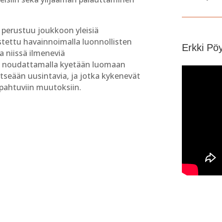
 perustuu joukkoon yleisiä
tettu havainnoimalla luonnollisten
Erkki Pö
 niissä ilmeneviä
a noudattamalla kyetään luomaan
 itseään uusintavia, ja jotka kykenevät
ahtuviin muutoksiin.