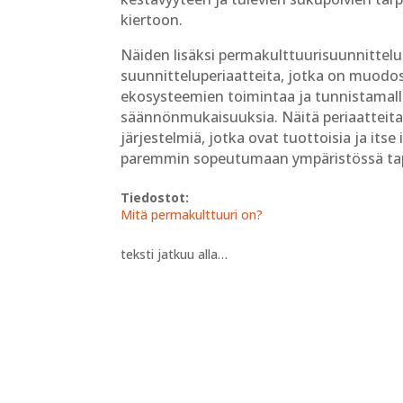
kiertoon.
Näiden lisäksi permakulttuurisuunnittelu
suunnitteluperiaatteita, jotka on muodos
ekosysteemien toimintaa ja tunnistamalla
säännönmukaisuuksia. Näitä periaatteit
järjestelmiä, jotka ovat tuottoisia ja itse
paremmin sopeutumaan ympäristössä tap
Tiedostot:
Mitä permakulttuuri on?
teksti jatkuu alla…