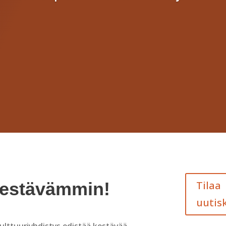
kestävämmin!
Tilaa
uutisk
ttuuriyhdistys edistää kestävää