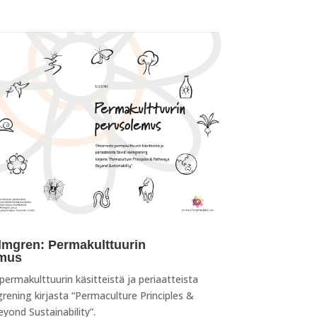
lmgren: Permakulttuurin
emus
ermakulttuurin käsitteistä ja periaatteista
grening
kirjasta
“Permaculture Principles &
yond Sustainability”
.