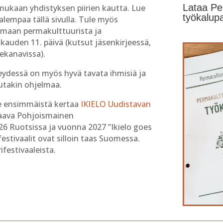
Lataa Pe
ukaan yhdistyksen piirien kautta. Lue
työkalupa
 alempaa tällä sivulla. Tule myös
emaan permakulttuurista ja
kauden 11. päivä (kutsut jäsenkirjeessä,
ekanavissa).
eydessä on myös hyvä tavata ihmisiä ja
utakin ohjelmaa.
me ensimmäistä kertaa
IKIELO Uudistavan
raava Pohjoismainen
26 Ruotsissa ja vuonna 2027 ”Ikielo goes
estivaalit ovat silloin taas Suomessa.
ifestivaaleista.