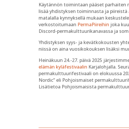
Käytännön toimintaan pääset parhaiten m
lisää yhdistyksen toiminnasta ja piireistä
matalalla kynnyksellä mukaan keskustel
verkostoitumaan
PermaPiireihin
joka kuu
Discord-permakulttuurikanavassa ja som
Yhdistyksen syys- ja kevätkokousten yht
niissä on aina vuosikokouksen lisäksi mu
Heinäkuun 24.-27. päivä 2025 järjestim
elämän kyläfestivaalin
Karjalohjalla. Seu
permakulttuurifestivaali on elokuussa 20
Nordic” eli Pohjoismaiset permakulttuurif
Lisätietoa Pohjoismaisista permakulttuur