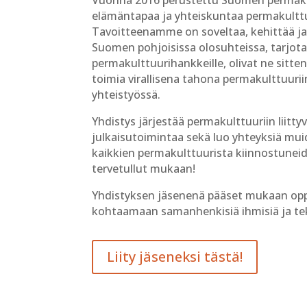
elämäntapaa ja yhteiskuntaa permakultt
Tavoitteenamme on soveltaa, kehittää ja 
Suomen pohjoisissa olosuhteissa, tarjota
permakulttuurihankkeille, olivat ne sitt
toimia virallisena tahona permakulttuuriin
yhteistyössä.
Yhdistys järjestää permakulttuuriin liitty
julkaisutoimintaa sekä luo yhteyksiä mu
kaikkien permakulttuurista kiinnostuneide
tervetullut mukaan!
Yhdistyksen jäsenenä pääset mukaan opp
kohtaamaan samanhenkisiä ihmisiä ja te
Liity jäseneksi tästä!