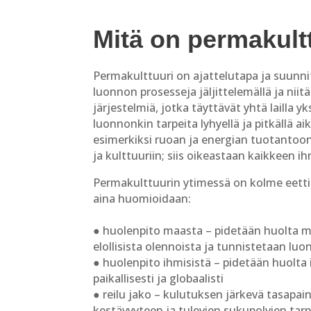
Mitä on permakult
Permakulttuuri on ajattelutapa ja suunni
luonnon prosesseja jäljittelemällä ja ni
järjestelmiä, jotka täyttävät yhtä lailla 
luonnonkin tarpeita lyhyellä ja pitkällä ai
esimerkiksi ruoan ja energian tuotantoon
ja kulttuuriin; siis oikeastaan kaikkeen i
Permakulttuurin ytimessä on kolme eettis
aina huomioidaan:
● huolenpito maasta – pidetään huolta ma
elollisista olennoista ja tunnistetaan luo
● huolenpito ihmisistä – pidetään huolta i
paikallisesti ja globaalisti
● reilu jako – kulutuksen järkevä tasap
kestävyyteen ja tulevien sukupolvien tar