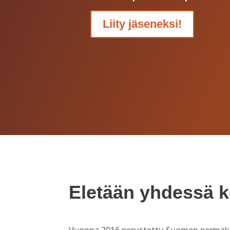
Liity jäseneksi!
Eletään yhdessä 
Vuonna 2016 perustettu Suomen permakul