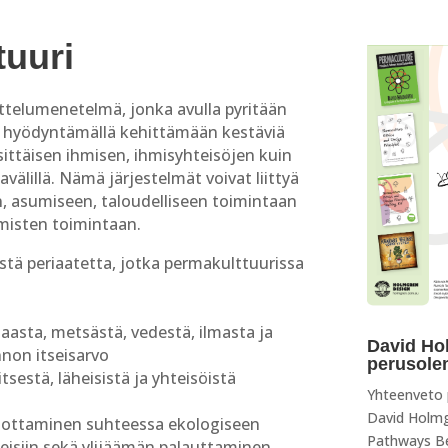
tuuri
ttelumenetelmä, jonka avulla pyritään
itä hyödyntämällä kehittämään kestäviä
yksittäisen ihmisen, ihmisyhteisöjen kuin
kavälillä. Nämä järjestelmät voivat liittyä
, asumiseen, taloudelliseen toimintaan
hmisten toimintaan.
tä periaatetta, jotka permakulttuurissa
asta, metsästä, vedestä, ilmasta ja
David Ho
nnon itseisarvo
perusol
tsestä, läheisistä ja yhteisöistä
Yhteenveto p
David Holm
ainottaminen suhteessa ekologiseen
Pathways Be
peisiin sekä ylijäämän palauttaminen