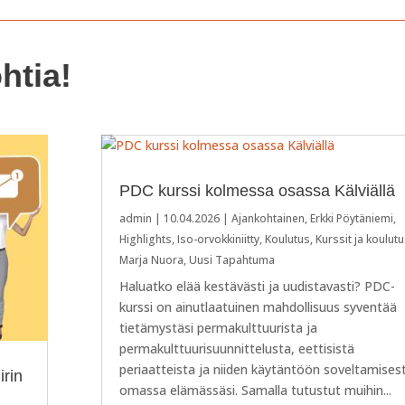
htia!
PDC kurssi kolmessa osassa Kälviällä
admin
|
10.04.2026
|
Ajankohtainen
,
Erkki Pöytäniemi
,
Highlights
,
Iso-orvokkiniitty
,
Koulutus
,
Kurssit ja koulut
Marja Nuora
,
Uusi Tapahtuma
Haluatko elää kestävästi ja uudistavasti? PDC-
kurssi on ainutlaatuinen mahdollisuus syventää
tietämystäsi permakulttuurista ja
permakulttuurisuunnittelusta, eettisistä
periaatteista ja niiden käytäntöön soveltamises
irin
omassa elämässäsi. Samalla tutustut muihin...