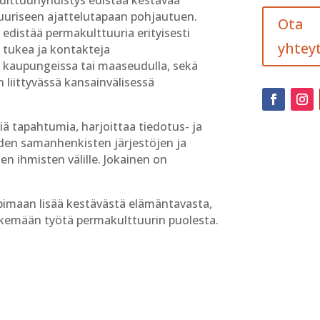
uuriseen ajattelutapaan pohjautuen.
Ota
edistää permakulttuuria erityisesti
yhteyt
 tukea ja kontakteja
en kaupungeissa tai maaseudulla, sekä
 liittyvässä kansainvälisessä
viä tapahtumia, harjoittaa tiedotus- ja
iden samanhenkisten järjestöjen ja
n ihmisten välille. Jokainen on
imaan lisää kestävästä elämäntavasta,
kemään työtä permakulttuurin puolesta.