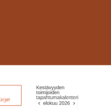
Kestävyyden
toimijoiden
tapahtumakalenteri
irje!
elokuu
2026