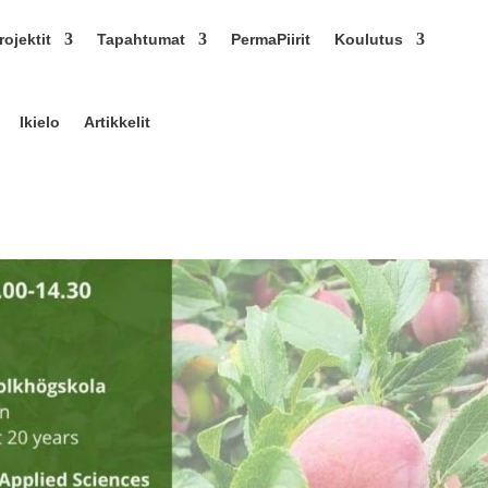
ojektit
Tapahtumat
PermaPiirit
Koulutus
Ikielo
Artikkelit