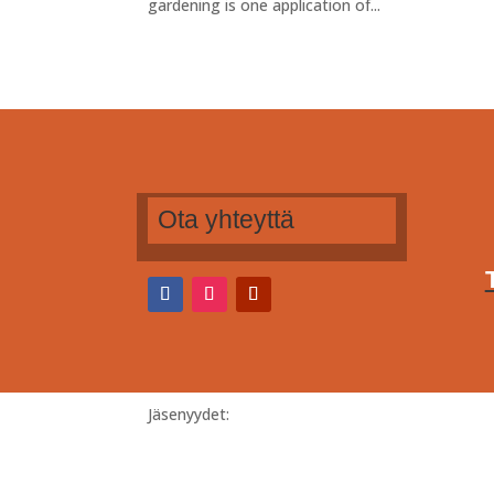
gardening is one application of...
Ota yhteyttä
Jäsenyydet: