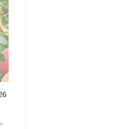
26
st