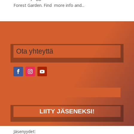
Forest Garden. Find more info and...
Ota yhteyttä
LIITY JÄSENEKSI!
Jäsenyydet: