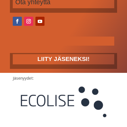
Ota yhteyttä
LIITY JÄSENEKSI!
Jäsenyydet: