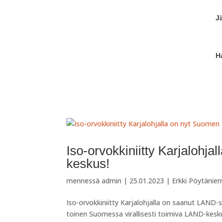
J
H
Iso-orvokkiniitty Karjalohj
keskus!
mennessä
admin
|
25.01.2023
|
Erkki Pöytänie
Iso-orvokkiniitty Karjalohjalla on saanut LAND-s
toinen Suomessa virallisesti toimiva LAND-kesku