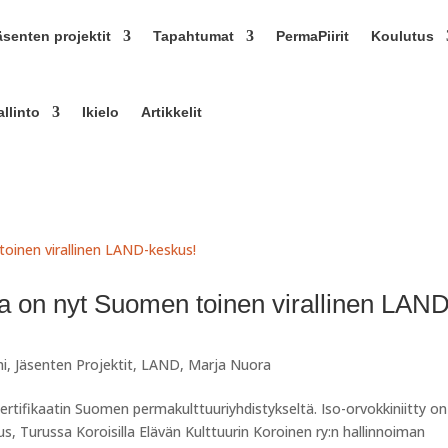
äsenten projektit
Tapahtumat
PermaPiirit
Koulutus
allinto
Ikielo
Artikkelit
alla on nyt Suomen toinen virallinen LAN
mi
,
Jäsenten Projektit
,
LAND
,
Marja Nuora
ertifikaatin Suomen permakulttuuriyhdistykseltä. Iso-orvokkiniitty on
s, Turussa Koroisilla Elävän Kulttuurin Koroinen ry:n hallinnoiman