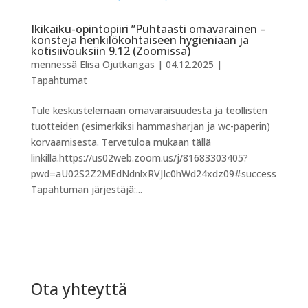
Ikikaiku-opintopiiri ”Puhtaasti omavarainen –
konsteja henkilökohtaiseen hygieniaan ja
kotisiivouksiin 9.12 (Zoomissa)
mennessä
Elisa Ojutkangas
|
04.12.2025
|
Tapahtumat
Tule keskustelemaan omavaraisuudesta ja teollisten
tuotteiden (esimerkiksi hammasharjan ja wc-paperin)
korvaamisesta. Tervetuloa mukaan tällä
linkillä.https://us02web.zoom.us/j/81683303405?
pwd=aU02S2Z2MEdNdnlxRVJIc0hWd24xdz09#success
Tapahtuman järjestäjä:...
Ota yhteyttä