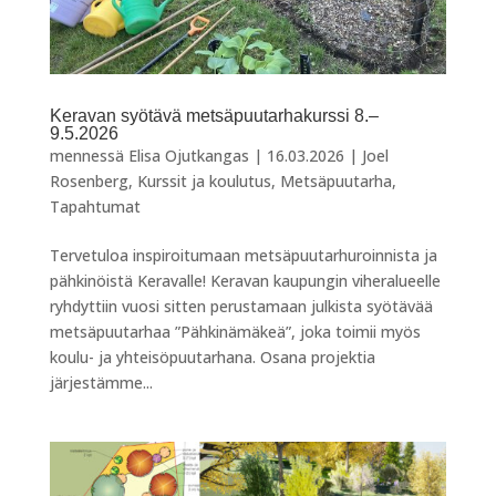
Keravan syötävä metsäpuutarhakurssi 8.–
9.5.2026
mennessä
Elisa Ojutkangas
|
16.03.2026
|
Joel
Rosenberg
,
Kurssit ja koulutus
,
Metsäpuutarha
,
Tapahtumat
Tervetuloa inspiroitumaan metsäpuutarhuroinnista ja
pähkinöistä Keravalle! Keravan kaupungin viheralueelle
ryhdyttiin vuosi sitten perustamaan julkista syötävää
metsäpuutarhaa ”Pähkinämäkeä”, joka toimii myös
koulu- ja yhteisöpuutarhana. Osana projektia
järjestämme...