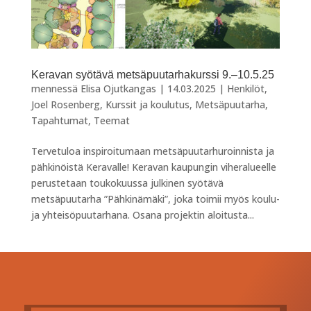
Keravan syötävä metsäpuutarhakurssi 9.–10.5.25
mennessä
Elisa Ojutkangas
|
14.03.2025
|
Henkilöt
,
Joel Rosenberg
,
Kurssit ja koulutus
,
Metsäpuutarha
,
Tapahtumat
,
Teemat
Tervetuloa inspiroitumaan metsäpuutarhuroinnista ja
pähkinöistä Keravalle! Keravan kaupungin viheralueelle
perustetaan toukokuussa julkinen syötävä
metsäpuutarha ”Pähkinämäki”, joka toimii myös koulu-
ja yhteisöpuutarhana. Osana projektin aloitusta...