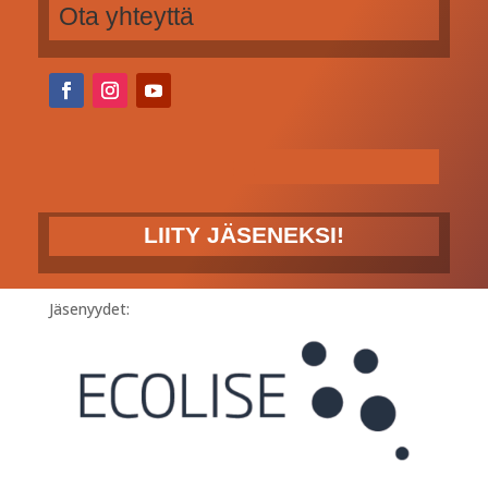
Ota yhteyttä
LIITY JÄSENEKSI!
Jäsenyydet: