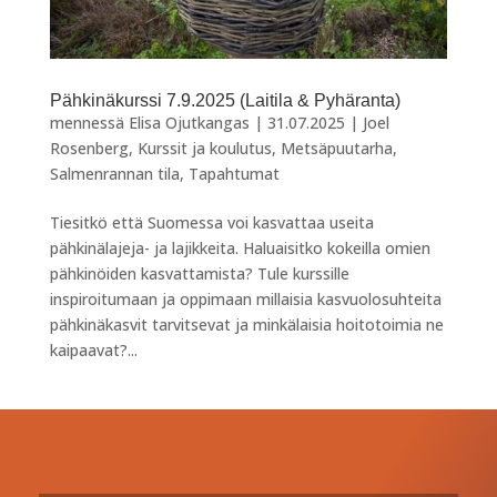
Pähkinäkurssi 7.9.2025 (Laitila & Pyhäranta)
mennessä
Elisa Ojutkangas
|
31.07.2025
|
Joel
Rosenberg
,
Kurssit ja koulutus
,
Metsäpuutarha
,
Salmenrannan tila
,
Tapahtumat
Tiesitkö että Suomessa voi kasvattaa useita
pähkinälajeja- ja lajikkeita. Haluaisitko kokeilla omien
pähkinöiden kasvattamista? Tule kurssille
inspiroitumaan ja oppimaan millaisia kasvuolosuhteita
pähkinäkasvit tarvitsevat ja minkälaisia hoitotoimia ne
kaipaavat?...