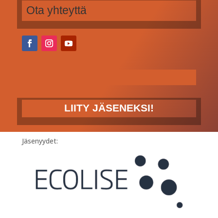
Ota yhteyttä
LIITY JÄSENEKSI!
Jäsenyydet: