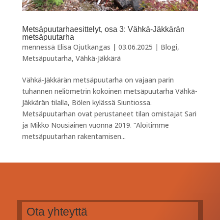
Metsäpuutarhaesittelyt, osa 3: Vähkä-Jäkkärän
metsäpuutarha
mennessä
Elisa Ojutkangas
|
03.06.2025
|
Blogi
,
Metsäpuutarha
,
Vähkä-Jäkkärä
Vähkä-Jäkkärän metsäpuutarha on vajaan parin
tuhannen neliömetrin kokoinen metsäpuutarha Vähkä-
Jäkkärän tilalla, Bölen kylässä Siuntiossa.
Metsäpuutarhan ovat perustaneet tilan omistajat Sari
ja Mikko Nousiainen vuonna 2019. “Aloitimme
metsäpuutarhan rakentamisen...
Ota yhteyttä