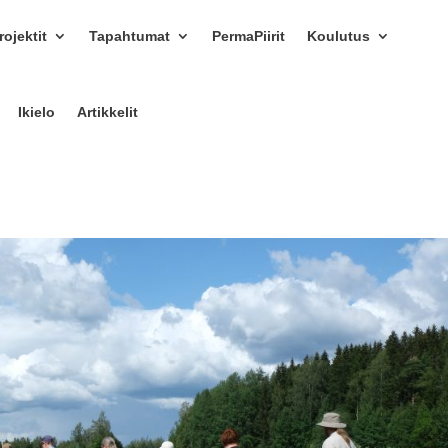
ojektit
Tapahtumat
PermaPiirit
Koulutus
Ikielo
Artikkelit