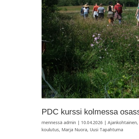
PDC kurssi kolmessa osass
mennessä
admin
|
10.04.2026
|
Ajankohtainen
koulutus
,
Marja Nuora
,
Uusi Tapahtuma