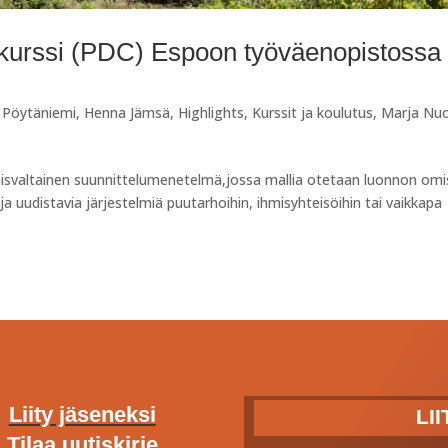
 kurssi (PDC) Espoon työväenopistossa
i Pöytäniemi
,
Henna Jämsä
,
Highlights
,
Kurssit ja koulutus
,
Marja Nu
isvaltainen suunnittelumenetelmä,jossa mallia otetaan luonnon omi
 ja uudistavia järjestelmiä puutarhoihin, ihmisyhteisöihin tai vaikkapa
Liity jäseneksi
LI
Tilaa uutiskirje