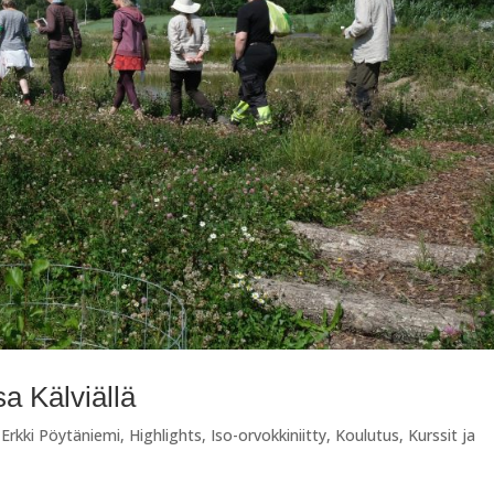
a Kälviällä
,
Erkki Pöytäniemi
,
Highlights
,
Iso-orvokkiniitty
,
Koulutus
,
Kurssit ja