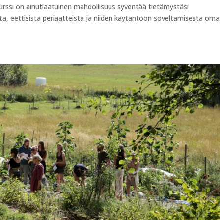
urssi on ainutlaatuinen mahdollisuus syventää tietämystäsi
ta, eettisistä periaatteista ja niiden käytäntöön soveltamisesta om