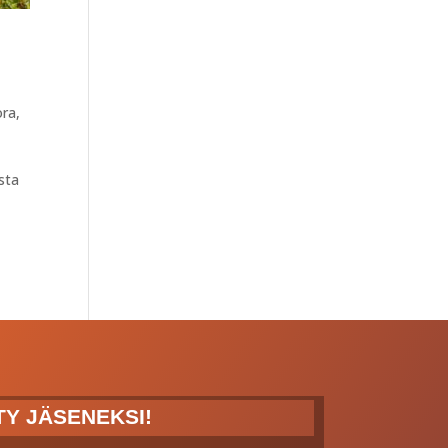
ora
,
sta
ITY JÄSENEKSI!