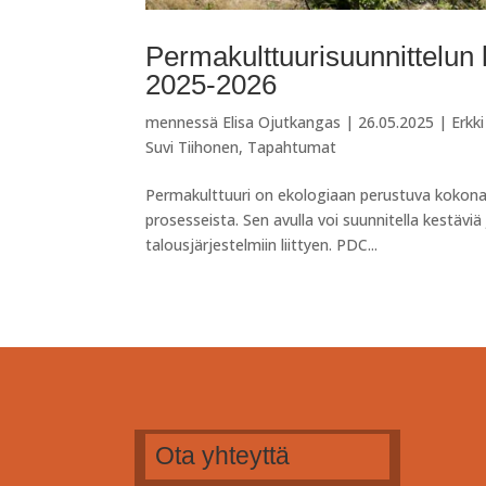
Permakulttuurisuunnittelun
2025-2026
mennessä
Elisa Ojutkangas
|
26.05.2025
|
Erkk
Suvi Tiihonen
,
Tapahtumat
Permakulttuuri on ekologiaan perustuva kokona
prosesseista. Sen avulla voi suunnitella kestäviä
talousjärjestelmiin liittyen. PDC...
Ota yhteyttä