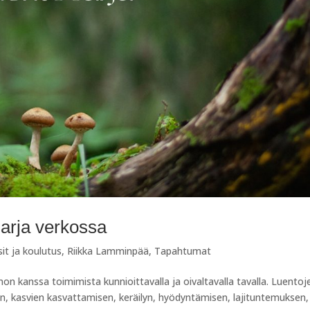
arja verkossa
sit ja koulutus
,
Riikka Lamminpää
,
Tapahtumat
n kanssa toimimista kunnioittavalla ja oivaltavalla tavalla. Luentoj
, kasvien kasvattamisen, keräilyn, hyödyntämisen, lajituntemuksen,