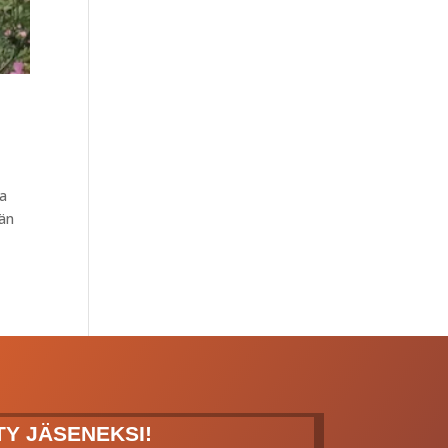
ta
ään
ITY JÄSENEKSI!