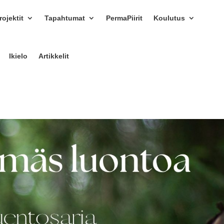
ojektit
Tapahtumat
PermaPiirit
Koulutus
Ikielo
Artikkelit