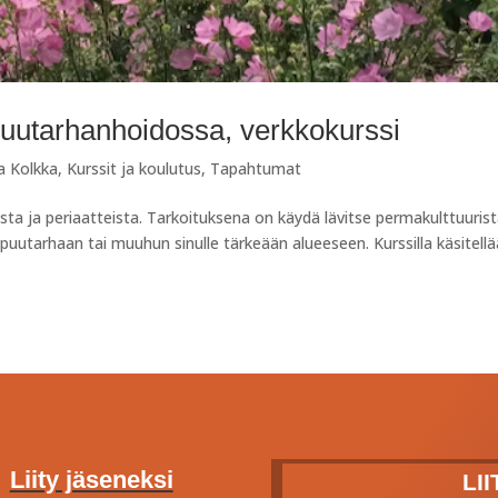
puutarhanhoidossa, verkkokurssi
a Kolkka
,
Kurssit ja koulutus
,
Tapahtumat
asta ja periaatteista. Tarkoituksena on käydä lävitse permakulttuuris
uutarhaan tai muuhun sinulle tärkeään alueeseen. Kurssilla käsitell
Liity jäseneksi
LI