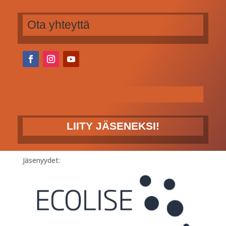
Ota yhteyttä
LIITY JÄSENEKSI!
Jäsenyydet: