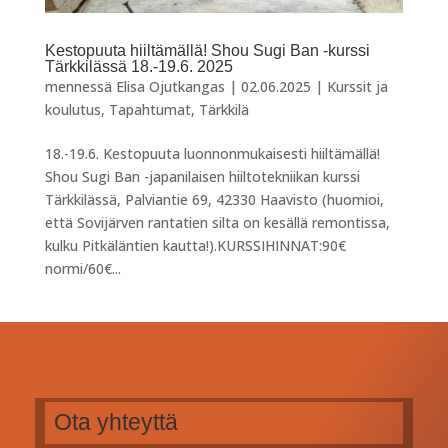
Kestopuuta hiiltämällä! Shou Sugi Ban -kurssi
Tärkkilässä 18.-19.6. 2025
mennessä
Elisa Ojutkangas
|
02.06.2025
|
Kurssit ja
koulutus
,
Tapahtumat
,
Tärkkilä
18.-19.6. Kestopuuta luonnonmukaisesti hiiltämällä!
Shou Sugi Ban -japanilaisen hiiltotekniikan kurssi
Tärkkilässä, Palviantie 69, 42330 Haavisto (huomioi,
että Sovijärven rantatien silta on kesällä remontissa,
kulku Pitkäläntien kautta!).KURSSIHINNAT:90€
normi/60€...
Ota yhteyttä