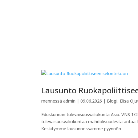
Lausunto Ruokapoliittise
mennessä
admin
|
09.06.2026
|
Blogi
,
Elisa Oj
Eduskunnan tulevaisuusvaliokunta Asia: VNS 1/
tulevaisuusvaliokuntaa mahdolisuudesta antaa l
Keskitymme lausunnossamme pyynnön...