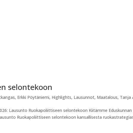
en selontekoon
utkangas
,
Erkki Pöytäniemi
,
Highlights
,
Lausunnot
,
Maatalous
,
Tanja 
2026: Lausunto Ruokapoliittiseen selontekoon Kiitämme Eduskunnan
ausunto Ruokapoliittiseen selontekoon kansallisesta ruokastrategia