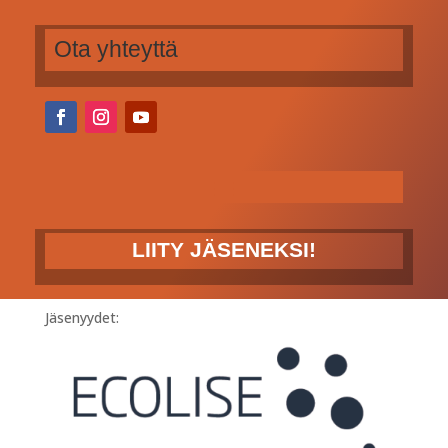
Ota yhteyttä
LIITY JÄSENEKSI!
Jäsenyydet: