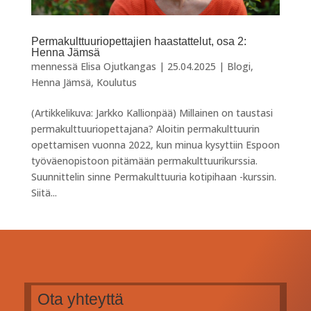
Permakulttuuriopettajien haastattelut, osa 2:
Henna Jämsä
mennessä
Elisa Ojutkangas
|
25.04.2025
|
Blogi
,
Henna Jämsä
,
Koulutus
(Artikkelikuva: Jarkko Kallionpää) Millainen on taustasi
permakulttuuriopettajana? Aloitin permakulttuurin
opettamisen vuonna 2022, kun minua kysyttiin Espoon
työväenopistoon pitämään permakulttuurikurssia.
Suunnittelin sinne Permakulttuuria kotipihaan -kurssin.
Siitä...
Ota yhteyttä