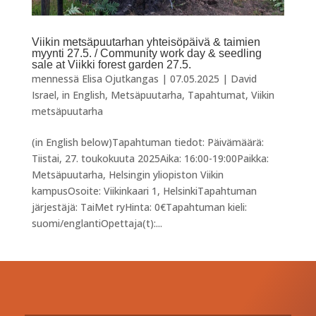
Viikin metsäpuutarhan yhteisöpäivä & taimien
myynti 27.5. / Community work day & seedling
sale at Viikki forest garden 27.5.
mennessä
Elisa Ojutkangas
|
07.05.2025
|
David
Israel
,
in English
,
Metsäpuutarha
,
Tapahtumat
,
Viikin
metsäpuutarha
(in English below)Tapahtuman tiedot: Päivämäärä:
Tiistai, 27. toukokuuta 2025Aika: 16:00-19:00Paikka:
Metsäpuutarha, Helsingin yliopiston Viikin
kampusOsoite: Viikinkaari 1, HelsinkiTapahtuman
järjestäjä: TaiMet ryHinta: 0€Tapahtuman kieli:
suomi/englantiOpettaja(t):...