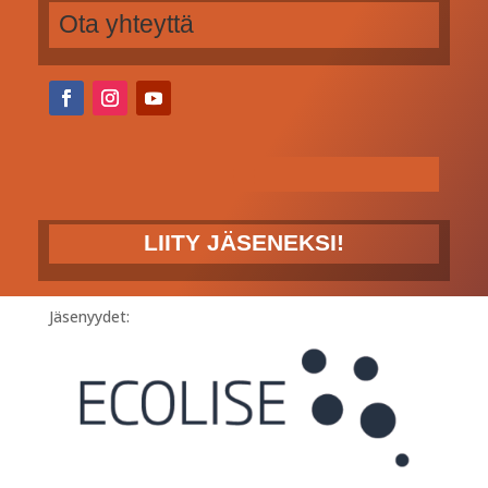
Ota yhteyttä
LIITY JÄSENEKSI!
Jäsenyydet: