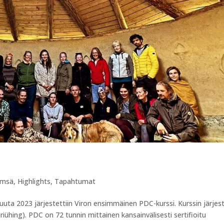
ämsä
,
Highlights
,
Tapahtumat
uta 2023 järjestettiin Viron ensimmäinen PDC-kurssi. Kurssin järjest
iühing). PDC on 72 tunnin mittainen kansainvälisesti sertifioitu