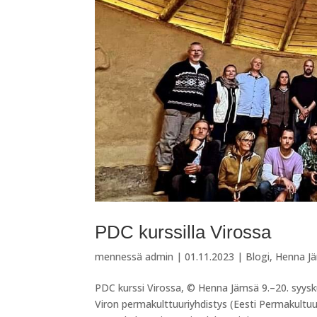
PDC kurssilla Virossa
mennessä
admin
|
01.11.2023
|
Blogi
,
Henna J
PDC kurssi Virossa, © Henna Jämsä 9.–20. syysku
Viron permakulttuuriyhdistys (Eesti Permakultuur