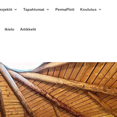
ojektit
Tapahtumat
PermaPiirit
Koulutus
Ikielo
Artikkelit