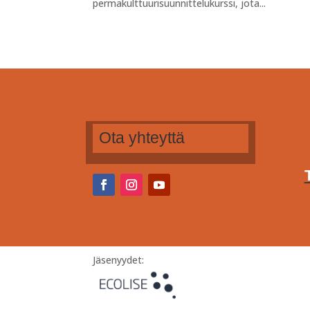
permakulttuurisuunnittelukurssi, jota...
Ota yhteyttä
Jäsenyydet: