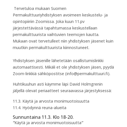
Tervetuloa mukaan Suomen
Permakulttuuriyhdistyksen avoimeen keskustelu- ja
opintopiiriin Zoomissa. Joka kuun 11.pv
järjestettävässä tapahtumassa keskustellaan
permakulttuurista vaihtuvien teemojen kautta.
Mukaan ovat tervetulleet niin yhdistyksen jäsenet kuin
muutkin permakulttuurista kiinnostuneet.
Yhdistyksen jäsenille lähetetään osallistumislinkki
automaattisesti. Mikäli et ole yhdistyksen jäsen, pyydä
Zoom-linkkiä sähköpostitse (info@permakulttuuri.fi).
Huhtikuuhun asti käymme läpi David Holmgrenin
jäljellä olevat periaatteet seuraavassa järjestyksessä:
11.3. Käytä ja arvosta monimuotoisuutta
11.4. Hyödynnä reuna-alueita
Sunnuntaina 11.3. Klo 18-20.
“
Käytä ja arvosta monimuotoisuutta
”