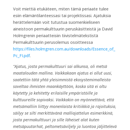
Voit miettiä etukäteen, miten tämä periaate tulee
esiin elämäntilanteessasi tai projektissasi. Ajatuksia
herättelemään voit tutustua suomenkieliseen
aineistoon permakulttuurin peruskäsitteistä ja David
Holmgrenin periaatteisiin tiivistelmätekstistä
Permakulttuurin perusolemus osoitteessa
https://files.holmgren.com.au/downloads/Essence_of_
Pc_FI.pdf
.
“Ajatus, josta permakulttuuri sai alkunsa, oli metsä
maatalouden mallina. Vaikkakaan ajatus ei ollut uusi,
saatettiin tätä yhtä yleisimmistä ekosystemimalleista
soveltaa ihmisten maankäyttöön, koska sitä ei oltu
käytetty ja kehitetty erilaisille ympäristöille ja
kulttuureille sopivaksi. Vaikkakin on myönnettävä, että
metsämalliin liittyy monenlaista kritiikkiä ja rajoituksia,
säilyy se silti merkittävänä malliajattelun esimerkkinä,
josta permakulttuuri ja sille läheiset alat kuten
metsäpuutarhat, peltometsäviljely ja luontoa jäljittelevä