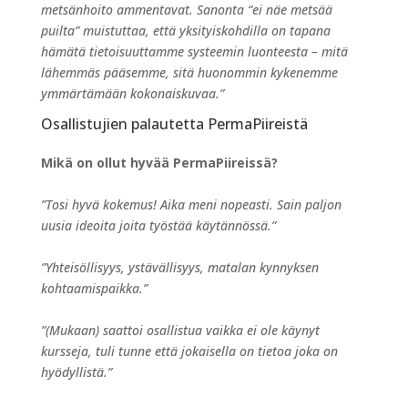
metsänhoito ammentavat. Sanonta “ei näe metsää
puilta” muistuttaa, että yksityiskohdilla on tapana
hämätä tietoisuuttamme systeemin luonteesta – mitä
lähemmäs pääsemme, sitä huonommin kykenemme
ymmärtämään kokonaiskuvaa.”
Osallistujien palautetta PermaPiireistä
Mikä on ollut hyvää PermaPiireissä?
”Tosi hyvä kokemus! Aika meni nopeasti. Sain paljon
uusia ideoita joita työstää käytännössä.”
”Yhteisöllisyys, ystävällisyys, matalan kynnyksen
kohtaamispaikka.”
”(Mukaan) saattoi osallistua vaikka ei ole käynyt
kursseja, tuli tunne että jokaisella on tietoa joka on
hyödyllistä.”