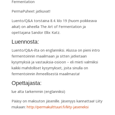
PermaPuheet jatkuvat!
Luento/Q&A torstaina 8.4. klo 19 (huom poikkeava
aika!) on aiheella The Art of Fermentation ja
opettajana Sandor Ellix Katz.
Luennosta:
Luento/Q&A-ilta on englanniksi. Alussa on pieni intro
fermentoinnin maailmaan ja sitten jatketaan
kysymyksiä ja vastauksia-osioon – eli mieti valmiiksi
kaikki mahdolliset kysymykset, joita sinulla on
fermentoinnin ihmeellisestä maailmasta!
Opettajasta:
lue alta tarkemmin (englanniksi)
Pääsy on maksuton jäsenille. Jäsenyys kannattaa! Liity
mukaan:
http://permakulttuuri.fi/liity-jaseneksi