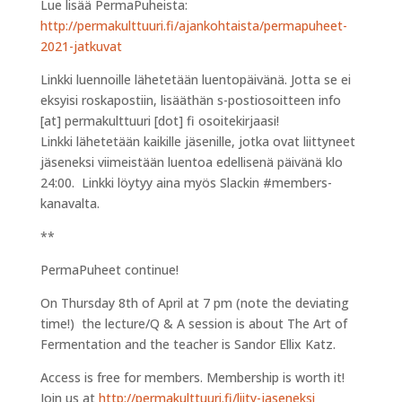
Lue lisää PermaPuheista:
http://permakulttuuri.fi/ajankohtaista/permapuheet-
2021-jatkuvat
Linkki luennoille lähetetään luentopäivänä. Jotta se ei
eksyisi roskapostiin, lisääthän s-postiosoitteen
info
[at]
permakulttuuri
[dot]
fi
osoitekirjaasi!
Linkki lähetetään kaikille jäsenille, jotka ovat liittyneet
jäseneksi viimeistään luentoa edellisenä päivänä klo
24:00. Linkki löytyy aina myös Slackin #members-
kanavalta.
**
PermaPuheet continue!
On Thursday 8th of April at 7 pm (note the deviating
time!) the lecture/Q & A session is about The Art of
Fermentation and the teacher is Sandor Ellix Katz.
Access is free for members. Membership is worth it!
Join us at
http://permakulttuuri.fi/liity-jaseneksi