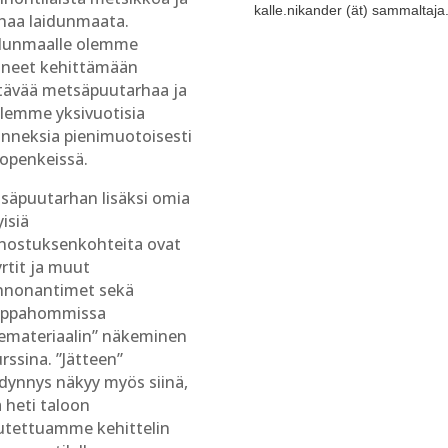
kalle.nikander (ät) sammaltaja.
haa laidunmaata.
dunmaalle olemme
aneet kehittämään
tävää metsäpuutarhaa ja
jelemme yksivuotisia
anneksia pienimuotoisesti
openkeissä.
säpuutarhan lisäksi omia
yisiä
nnostuksenkohteita ovat
iyrtit ja muut
nnonantimet sekä
ppahommissa
temateriaalin” näkeminen
rssina. ”Jätteen”
dynnys näkyy myös siinä,
 heti taloon
tettuamme kehittelin