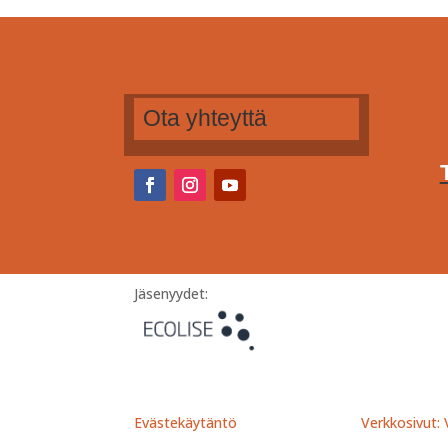
Ota yhteyttä
Jäsenyydet:
Evästekäytäntö
Verkkosivut: V