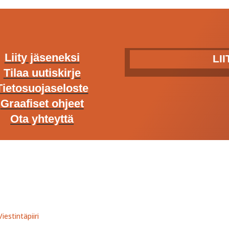
Liity jäseneksi
LI
Tilaa uutiskirje
Tietosuojaseloste
Graafiset ohjeet
Ota yhteyttä
iestintäpiiri