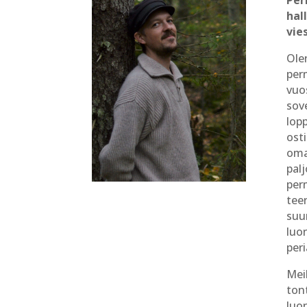
Per
hal
vie
Ole
per
vuo
sove
lop
ost
oma
palj
per
tee
suu
luo
peri
Mei
ton
luo