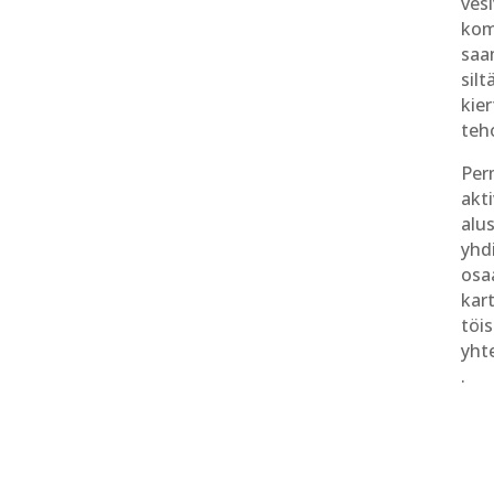
vesi
kom
saa
sil
kie
teh
Per
akt
alus
yhd
osa
kar
töi
yht
.