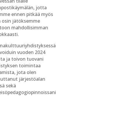
vessan tilalle
postikäymälän, jotta
mme ennen pitkää myös
tä osin jätöksemme
rtoon mahdollisimman
okkaasti.
makulttuuriyhdistyksessä
ivoiduin vuoden 2024
ta ja toivon tuovani
istyksen toimintaa
amista, jota olen
tuttanut järjestöalan
ssä sekä
eisöpedagogiopinnoissani