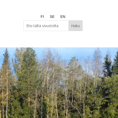
FI
SE
EN