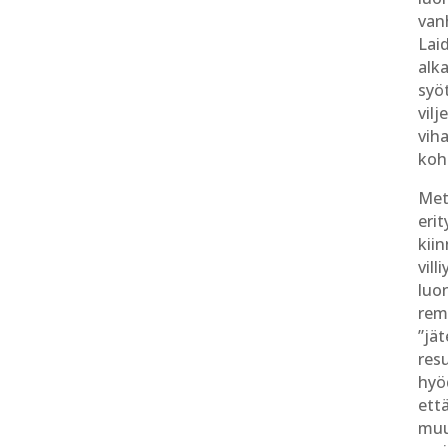
van
Lai
alk
syö
vil
vih
koh
Met
erit
kii
vill
luo
rem
”jä
resu
hyö
että
muu