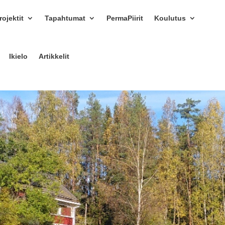
ojektit
Tapahtumat
PermaPiirit
Koulutus
Ikielo
Artikkelit