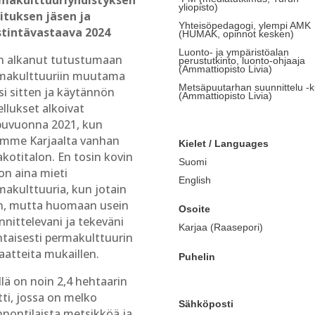
makulttuuriyhdistyksen
yliopisto)
lituksen jäsen ja
Yhteisöpedagogi, ylempi AMK
stintävastaava 2024
(HUMAK, opinnot kesken)
Luonto- ja ympäristöalan
n alkanut tutustumaan
perustutkinto, luonto-ohjaaja
(Ammattiopisto Livia)
makulttuuriin muutama
Metsäpuutarhan suunnittelu -k
si sitten ja käytännön
(Ammattiopisto Livia)
llukset alkoivat
puvuonna 2021, kun
imme Karjaalta vanhan
Kielet / Languages
kotitalon. En tosin kovin
Suomi
on aina mieti
English
makulttuuria, kun jotain
n, mutta huomaan usein
Osoite
nnittelevani ja tekeväni
Karjaa (Raasepori)
ntaisesti permakulttuurin
aatteita mukaillen.
Puhelin
llä on noin 2,4 hehtaarin
tti, jossa on melko
Sähköposti
nnontilaista metsikköä ja