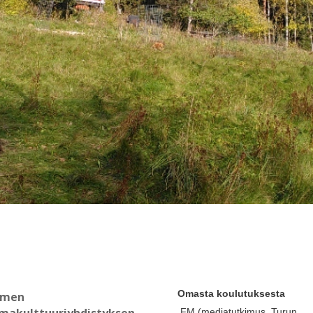
Omasta koulutuksesta
omen
FM (mediatutkimus, Turun