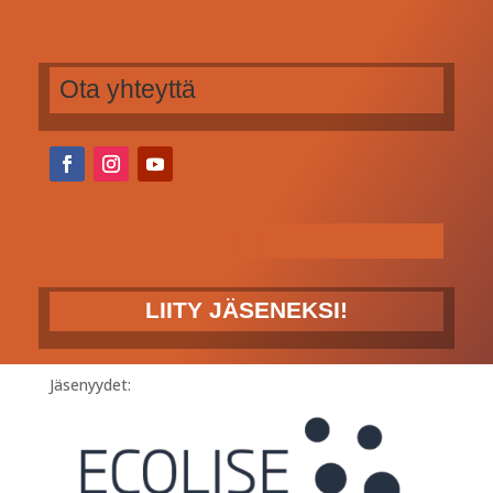
Ota yhteyttä
LIITY JÄSENEKSI!
Jäsenyydet: