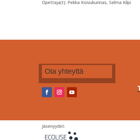
Opettaja(t): Pekka Koivukunnas, Selma Kilpi
Ota yhteyttä
Jäsenyydet: