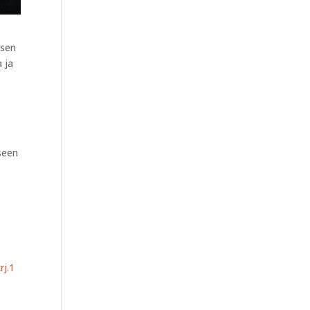
ksen
a ja
seen
j.1