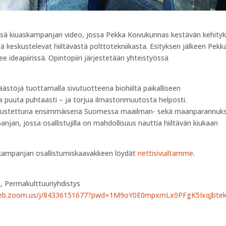
irissä kiuaskampanjan video, jossa Pekka Koivukunnas kestävän kehity
stä keskustelevat hiiltävästä polttotekniikasta. Esityksen jälkeen Pekk
 ideapiirissä. Opintopiiri järjestetään yhteistyössä
päästöjä tuottamalla sivutuotteena biohiiltä paikalliseen
 puuta puhtaasti – ja torjua ilmastonmuutosta helposti.
lla varustettuna ensimmäisenä Suomessa maailman- sekä maanparannuk
njan, jossa osallistujilla on mahdollisuus nauttia hiiltävän kiukaan
tuskampanjan osallistumiskaavakkeen löydät
nettisivuiltamme
.
s, Permakulttuuriyhdistys
web.zoom.us/j/84336151677?pwd=1M9oY0E0mpxmLx0PFgK5IxqJbtekr