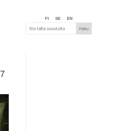
FI
SE
EN
17