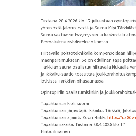
Tiistaina 28.4.2026 klo 17 julkaistaan opintopi
yhteisöstä Jalotus ry:stä ja Selma Kilpi Tärkkilä
Selma vastaavat kysymyksiin ja keskustelu etenee
Permakulttuuriyhdistyksen kanssa.
Hiiltävällä polttotekniikalla kompensoidaan hiili
maanparannukseen. Se on edullinen tapa polttaa
Tärkkilän sauna osallistuu hiiltävällä kiukaa
ja Ikikaiku-säätiö toteuttaa joukkorahoituskampa
löylyistä Tärkkilän pihasaunassa.
Opintopiiriin osallistumislinkin ja joukkorahoi
Tapahtuman kieli: suomi
Tapahtuman järjestäjä: Ikikaiku, Tärkkilä, Jalotu
Tapahtuman sijainti: Zoom-linkki:
https://us06
Tapahtuma-aika: Tiistaina 28.4.2026 klo 17
Hinta: ilmainen