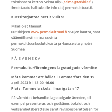
toiminnasta kertoo Selma Kilpi (
selma@tarkkila.fi
).
Ilmoittaudu hallitukselle info (ät) permakulttuuri.fi.
Kurssitarjontaa nettisivuilta!
Mikäli olet tilannut
uutiskirjeen
www.permakulttuuri.fi
sivujen kautta, saat
säännöllisesti tietoa uusista
permakulttuurikoulutuksista ja -kursseista ympäri
Suomea.
P Å S V E N S K A
Permakulturföreningens lagstadgade vårmöte
Möte kommer att hållas i Tammerfors den 15
april 2023 kl. 13.00-16.00
Plats: Tammela skola, Ilmarigatan 17
På vårmötet behandlas lagstadgade ärenden, till
exempel presenteras och godkänns bokslut och
verksamhetsberättelse samt revisionsberättelsen för