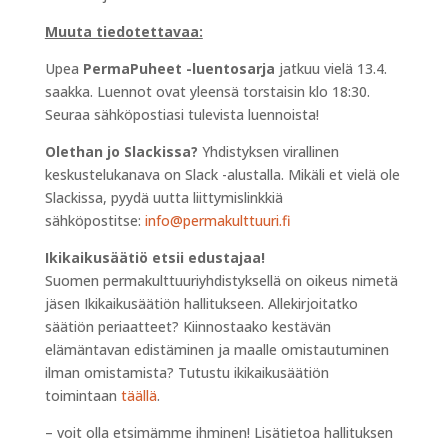
Muuta tiedotettavaa:
Upea
PermaPuheet -luentosarja
jatkuu vielä 13.4.
saakka. Luennot ovat yleensä torstaisin klo 18:30.
Seuraa sähköpostiasi tulevista luennoista!
Olethan jo Slackissa?
Yhdistyksen virallinen
keskustelukanava on Slack -alustalla. Mikäli et vielä ole
Slackissa, pyydä uutta liittymislinkkiä
sähköpostitse:
info@permakulttuuri.fi
Ikikaikusäätiö etsii edustajaa!
Suomen permakulttuuriyhdistyksellä on oikeus nimetä
jäsen Ikikaikusäätiön hallitukseen. Allekirjoitatko
säätiön periaatteet? Kiinnostaako kestävän
elämäntavan edistäminen ja maalle omistautuminen
ilman omistamista? Tutustu ikikaikusäätiön
toimintaan
täällä
.
– voit olla etsimämme ihminen! Lisätietoa hallituksen