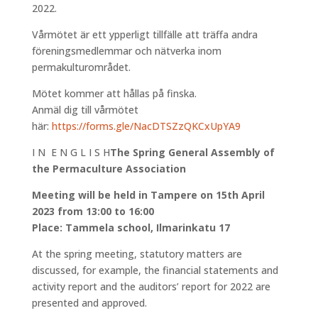
2022.
Vårmötet är ett ypperligt tillfälle att träffa andra
föreningsmedlemmar och nätverka inom
permakulturområdet.
Mötet kommer att hållas på finska.
Anmäl dig till vårmötet
här:
https://forms.gle/NacDTSZzQKCxUpYA9
I N E N G L I S H
The Spring General Assembly of
the Permaculture Association
Meeting will be held in Tampere on 15th April
2023 from 13:00 to 16:00
Place: Tammela school, Ilmarinkatu 17
At the spring meeting, statutory matters are
discussed, for example, the financial statements and
activity report and the auditors’ report for 2022 are
presented and approved.