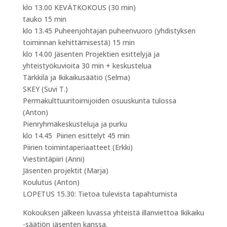
klo 13.00 KEVÄTKOKOUS (30 min)
tauko 15 min
klo 13.45 Puheenjohtajan puheenvuoro (yhdistyksen
toiminnan kehittämisestä) 15 min
klo 14.00 Jäsenten Projektien esittelyjä ja
yhteistyökuvioita 30 min + keskustelua
Tärkkilä ja Ikikaikusäätiö (Selma)
SKEY (Suvi T.)
Permakulttuuritoimijoiden osuuskunta tulossa
(Anton)
Pienryhmäkeskusteluja ja purku
klo 14.45 Piirien esittelyt 45 min
Piirien toimintaperiaatteet (Erkki)
Viestintäpiiri (Anni)
Jäsenten projektit (Marja)
Koulutus (Anton)
LOPETUS 15.30: Tietoa tulevista tapahtumista
Kokouksen jälkeen luvassa yhteistä illanviettoa Ikikaiku
-säätiön jäsenten kanssa.