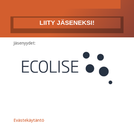
LIITY JÄSENEKSI!
Jäsenyydet:
Evästekäytäntö