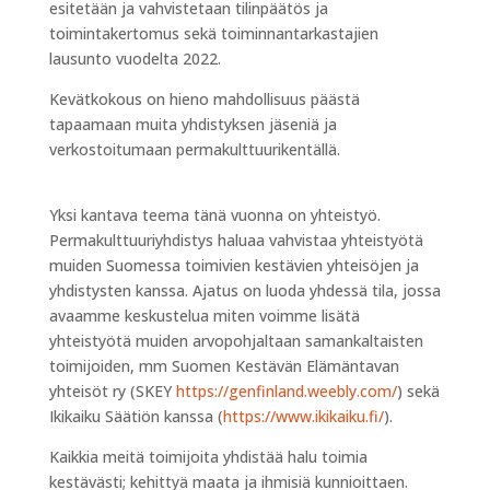
esitetään ja vahvistetaan tilinpäätös ja
toimintakertomus sekä toiminnantarkastajien
lausunto vuodelta 2022.
Kevätkokous on hieno mahdollisuus päästä
tapaamaan muita yhdistyksen jäseniä ja
verkostoitumaan permakulttuurikentällä.
Yksi kantava teema tänä vuonna on yhteistyö.
Permakulttuuriyhdistys haluaa vahvistaa yhteistyötä
muiden Suomessa toimivien kestävien yhteisöjen ja
yhdistysten kanssa. Ajatus on luoda yhdessä tila, jossa
avaamme keskustelua miten voimme lisätä
yhteistyötä muiden arvopohjaltaan samankaltaisten
toimijoiden, mm Suomen Kestävän Elämäntavan
yhteisöt ry (SKEY
https://genfinland.weebly.com/
) sekä
Ikikaiku Säätiön kanssa (
https://www.ikikaiku.fi/
).
Kaikkia meitä toimijoita yhdistää halu toimia
kestävästi; kehittyä maata ja ihmisiä kunnioittaen.