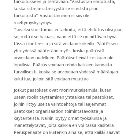
tarkoitukseen ja tehtävään. ”Vastustan ehdotusta,
koska siitä-ja-siitä-syystä se ei edistä piirin
tarkoitusta”. Vastustaminen ei siis ole
mieltymyskysymys.
Toiseksi suostumus ei tarkoita, että ehdotus olisi juuri
se, mitä itse haluaisi, vaan että se on riittävän hyvä
tässä tilanteessa ja sitä voidaan kokeilla. Päätöksen
yhteydessä päätetään myös, koska päätöstä
arvioidaan uudelleen. Päätökset eivät koskaan ole
lopullisia. Päätös voidaan tehdä kaikkien kannalta
turvallisesti, koska se arvioidaan yhdessä määräajan
kuluttua, jolloin sitä voidaan muuttaa.
Jotkut päätökset ovat monimutkaisempia, kuten
usean roolin täyttäminen yhtäaikaa tai päätökset,
joihin liittyy useita vaihtoehtoja tai laajemmat
päätökset organisaation toimintatavoista ja
käytänteistä. Näihin löytyy omat työkalunsa ja
manettelytavat, joita kaikkia en voi tässä käsitellä.
Perusperiaate on kuitenkin aina se, että kaikki saavat