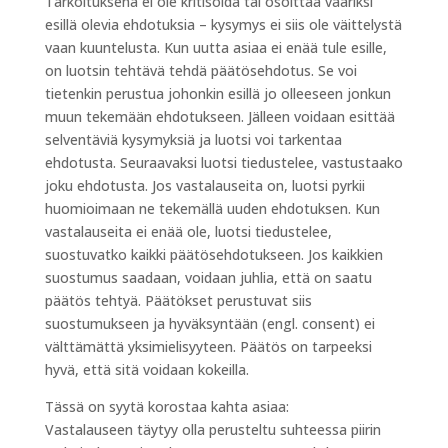
Tarkoituksena ei ole kritisoida tai osoittaa vääriksi
esillä olevia ehdotuksia – kysymys ei siis ole väittelystä
vaan kuuntelusta. Kun uutta asiaa ei enää tule esille,
on luotsin tehtävä tehdä päätösehdotus. Se voi
tietenkin perustua johonkin esillä jo olleeseen jonkun
muun tekemään ehdotukseen. Jälleen voidaan esittää
selventäviä kysymyksiä ja luotsi voi tarkentaa
ehdotusta. Seuraavaksi luotsi tiedustelee, vastustaako
joku ehdotusta. Jos vastalauseita on, luotsi pyrkii
huomioimaan ne tekemällä uuden ehdotuksen. Kun
vastalauseita ei enää ole, luotsi tiedustelee,
suostuvatko kaikki päätösehdotukseen. Jos kaikkien
suostumus saadaan, voidaan juhlia, että on saatu
päätös tehtyä. Päätökset perustuvat siis
suostumukseen ja hyväksyntään (engl. consent) ei
välttämättä yksimielisyyteen. Päätös on tarpeeksi
hyvä, että sitä voidaan kokeilla.
Tässä on syytä korostaa kahta asiaa:
Vastalauseen täytyy olla perusteltu suhteessa piirin