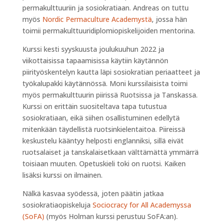
permakulttuuriin ja sosiokratiaan. Andreas on tuttu
myös
Nordic Permaculture Academystä
, jossa hän
toimii permakulttuuridiplomiopiskelijoiden mentorina.
Kurssi kesti syyskuusta joulukuuhun 2022 ja
viikottaisissa tapaamisissa käytiin käytännön
piirityöskentelyn kautta läpi sosiokratian periaatteet ja
työkalupakki käytännössä. Moni kurssilaisista toimi
myös permakulttuurin piirissä Ruotsissa ja Tanskassa.
Kurssi on erittäin suositeltava tapa tutustua
sosiokratiaan, eikä siihen osallistuminen edellytä
mitenkään täydellistä ruotsinkielentaitoa. Piireissä
keskustelu kääntyy helposti englanniksi, sillä eivät
ruotsalaiset ja tanskalaisetkaan välttämättä ymmärrä
toisiaan muuten. Opetuskieli toki on ruotsi. Kaiken
lisäksi kurssi on ilmainen.
Nälkä kasvaa syödessä, joten päätin jatkaa
sosiokratiaopiskeluja
Sociocracy for All Academyssa
(SoFA)
(myös Holman kurssi perustuu SoFA:an).