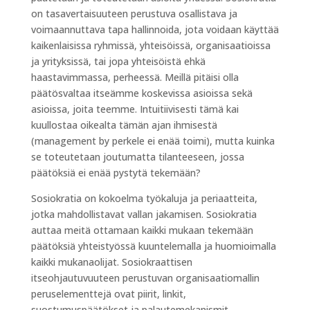
on tasavertaisuuteen perustuva osallistava ja
voimaannuttava tapa hallinnoida, jota voidaan käyttää
kaikenlaisissa ryhmissä, yhteisöissä, organisaatioissa
ja yrityksissä, tai jopa yhteisöistä ehkä
haastavimmassa, perheessä. Meillä pitäisi olla
päätösvaltaa itseämme koskevissa asioissa sekä
asioissa, joita teemme. Intuitiivisesti tämä kai
kuullostaa oikealta tämän ajan ihmisestä
(management by perkele ei enää toimi), mutta kuinka
se toteutetaan joutumatta tilanteeseen, jossa
päätöksiä ei enää pystytä tekemään?
Sosiokratia on kokoelma työkaluja ja periaatteita,
jotka mahdollistavat vallan jakamisen. Sosiokratia
auttaa meitä ottamaan kaikki mukaan tekemään
päätöksiä yhteistyössä kuuntelemalla ja huomioimalla
kaikki mukanaolijat. Sosiokraattisen
itseohjautuvuuteen perustuvan organisaatiomallin
peruselementtejä ovat piirit, linkit,
suostumuspäätökset ja palautemekanismit.