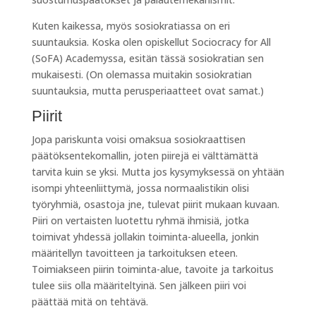
Kuten kaikessa, myös sosiokratiassa on eri
suuntauksia. Koska olen opiskellut Sociocracy for All
(SoFA) Academyssa, esitän tässä sosiokratian sen
mukaisesti. (On olemassa muitakin sosiokratian
suuntauksia, mutta perusperiaatteet ovat samat.)
Piirit
Jopa pariskunta voisi omaksua sosiokraattisen
päätöksentekomallin, joten piirejä ei välttämättä
tarvita kuin se yksi. Mutta jos kysymyksessä on yhtään
isompi yhteenliittymä, jossa normaalistikin olisi
työryhmiä, osastoja jne, tulevat piirit mukaan kuvaan.
Piiri on vertaisten luotettu ryhmä ihmisiä, jotka
toimivat yhdessä jollakin toiminta-alueella, jonkin
määritellyn tavoitteen ja tarkoituksen eteen.
Toimiakseen piirin toiminta-alue, tavoite ja tarkoitus
tulee siis olla määriteltyinä. Sen jälkeen piiri voi
päättää mitä on tehtävä.