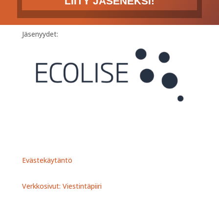
LIITY JÄSENEKSI!
Jäsenyydet:
Evästekäytäntö
Verkkosivut: Viestintäpiiri