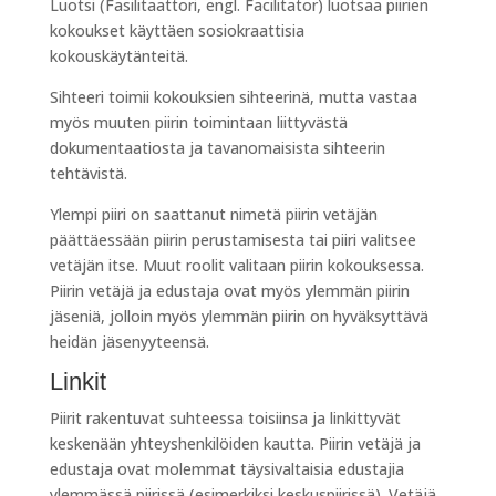
Luotsi (Fasilitaattori, engl. Facilitator) luotsaa piirien
kokoukset käyttäen sosiokraattisia
kokouskäytänteitä.
Sihteeri toimii kokouksien sihteerinä, mutta vastaa
myös muuten piirin toimintaan liittyvästä
dokumentaatiosta ja tavanomaisista sihteerin
tehtävistä.
Ylempi piiri on saattanut nimetä piirin vetäjän
päättäessään piirin perustamisesta tai piiri valitsee
vetäjän itse. Muut roolit valitaan piirin kokouksessa.
Piirin vetäjä ja edustaja ovat myös ylemmän piirin
jäseniä, jolloin myös ylemmän piirin on hyväksyttävä
heidän jäsenyyteensä.
Linkit
Piirit rakentuvat suhteessa toisiinsa ja linkittyvät
keskenään yhteyshenkilöiden kautta. Piirin vetäjä ja
edustaja ovat molemmat täysivaltaisia edustajia
ylemmässä piirissä (esimerkiksi keskuspiirissä). Vetäjä