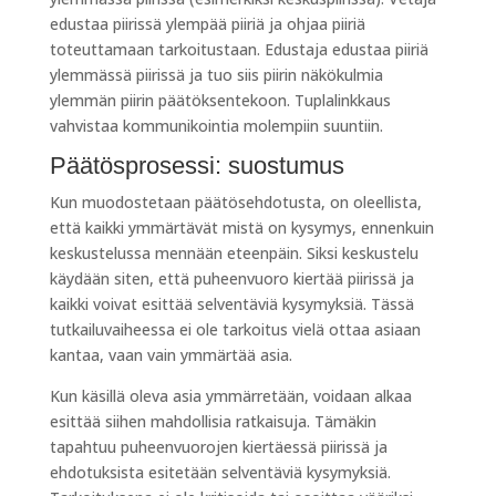
edustaa piirissä ylempää piiriä ja ohjaa piiriä
toteuttamaan tarkoitustaan. Edustaja edustaa piiriä
ylemmässä piirissä ja tuo siis piirin näkökulmia
ylemmän piirin päätöksentekoon. Tuplalinkkaus
vahvistaa kommunikointia molempiin suuntiin.
Päätösprosessi: suostumus
Kun muodostetaan päätösehdotusta, on oleellista,
että kaikki ymmärtävät mistä on kysymys, ennenkuin
keskustelussa mennään eteenpäin. Siksi keskustelu
käydään siten, että puheenvuoro kiertää piirissä ja
kaikki voivat esittää selventäviä kysymyksiä. Tässä
tutkailuvaiheessa ei ole tarkoitus vielä ottaa asiaan
kantaa, vaan vain ymmärtää asia.
Kun käsillä oleva asia ymmärretään, voidaan alkaa
esittää siihen mahdollisia ratkaisuja. Tämäkin
tapahtuu puheenvuorojen kiertäessä piirissä ja
ehdotuksista esitetään selventäviä kysymyksiä.