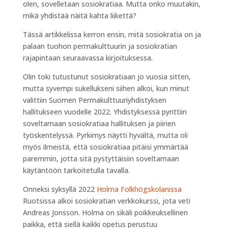
olen, sovelletaan sosiokratiaa. Mutta onko muutakin,
mikä yhdistää näitä kahta liikettä?
Tässä artikkelissa kerron ensin, mitä sosiokratia on ja
palaan tuohon permakulttuurin ja sosiokratian
rajapintaan seuraavassa kirjoituksessa.
Olin toki tutustunut sosiokratiaan jo vuosia sitten,
mutta syvempi sukellukseni siihen alkoi, kun minut
valittiin Suomen Permakulttuuriyhdistyksen
hallitukseen vuodelle 2022. Yhdistyksessä pyrittiin
soveltamaan sosiokratiaa hallituksen ja piirien
työskentelyssä. Pyrkimys näytti hyvältä, mutta oli
myös ilmeistä, että sosiokratiaa pitäisi ymmärtää
paremmin, jotta sitä pystyttäisiin soveltamaan
käytäntöön tarkoitetulla tavalla.
Onneksi syksyllä 2022
Holma Folkhögskolanissa
Ruotsissa alkoi sosiokratian verkkokurssi, jota veti
Andreas Jonsson. Holma on sikäli poikkeuksellinen
paikka, että siellä kaikki opetus perustuu