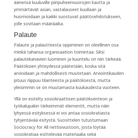
äänensä kuuluville piiripuheenvuorojen kautta ja
ymmärtävät asian, vastalauseet kuullaan ja
huomioidaan ja kaikki suostuvat päätösehdotukseen,
jolle sovitaan määräaika.
Palaute
Palaute ja palautteesta oppiminen on oleellinen osa
minkä tahansa organisaation toimintaa. Siksi
palautekanavien luominen ja kuuntelu on niin tärkeää.
Päätöksien yhteydessä päätetään, koska sitä
arvioidaan ja mahdollisesti muutetaan. Arviointikauden
pituus riippuu tilanteesta ja päätöksestä, mutta
yleisimmin se on muutamasta kuukaudesta vuoteen.
Yllä on esitelty sosiokraattisen päätöksenteon ja
työkalupakin tärkeimmät elementit, mutta näin
lyhyessä esityksessä ei voi antaa sosiokratiasta
tyhjentävää esitystä. Suosittelen tutustumaan
Sociocracy for All nettisivustoon, josta löytää
sosiokratiaa esittelevää materiaalia sekä