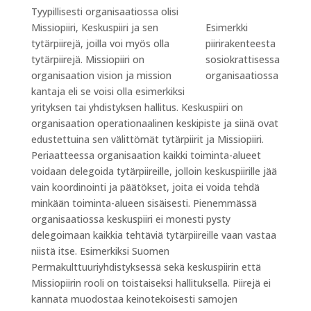
Tyypillisesti organisaatiossa olisi
Missiopiiri, Keskuspiiri ja sen
Esimerkki
tytärpiirejä, joilla voi myös olla
piirirakenteesta
tytärpiirejä. Missiopiiri on
sosiokrattisessa
organisaation vision ja mission
organisaatiossa
kantaja eli se voisi olla esimerkiksi
yrityksen tai yhdistyksen hallitus. Keskuspiiri on
organisaation operationaalinen keskipiste ja siinä ovat
edustettuina sen välittömät tytärpiirit ja Missiopiiri.
Periaatteessa organisaation kaikki toiminta-alueet
voidaan delegoida tytärpiireille, jolloin keskuspiirille jää
vain koordinointi ja päätökset, joita ei voida tehdä
minkään toiminta-alueen sisäisesti. Pienemmässä
organisaatiossa keskuspiiri ei monesti pysty
delegoimaan kaikkia tehtäviä tytärpiireille vaan vastaa
niistä itse. Esimerkiksi Suomen
Permakulttuuriyhdistyksessä sekä keskuspiirin että
Missiopiirin rooli on toistaiseksi hallituksella. Piirejä ei
kannata muodostaa keinotekoisesti samojen