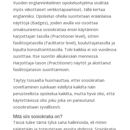
Vuoden englanninkielinen opiskeluohjelma sisältää
myös viikottaiset verkkotapaamiset, tällä kertaa
englanniksi. Opiskelun ohella suoritetaan eräänlaisia
näyttöjä (Badges), joiden avulla voi osoittaa
omaksuneensa sosiokratiaa ensin käytännön
harjoittajan tasolla (Practitioner level), sitten
fasilitoijatasolla (Facilitator level), kouluttajatasolla ja
lopulta konsultointitasolla. Toki kaikkia ei voi vuodessa
suorittaa. Itse suoritin alkukesään mennessä
Harjoittaja-tason (Practitioner) näytöt ja aloittanut
fasilitoijatason suorittamisen.
Täytyy toisaalta huomauttaa, ettei sosiokratian
soveltaminen suinkaan edellytä kaikilta näin
perusteellista opiskelua kaikilta, mutta hyvä olisi, että
käytettävissä olisi joku joka on paneutunut
sosiokratiaan syvällisesti.
Mitä siis sosiokratia on?
Tässä tulee tämä tylsä sana hallinnoida, eli miten
päätetään ja toteutetaan asioita yhdessä. Sosiokratia