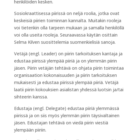
henkilöiden kesken.
Sosiokraattisessa piirissä on neljä roolia, jotka ovat
keskeisiä piirien toiminnan kannalta. Muitakin rooleja
voi tietenkin olla tarpeen mukaan ja samalla henkilöllä
voi olla useita rooleja. Seuraavassa käytän osittain
Selma Kilven suosittelemia suomenkielisiä sanoja.
Vetäjä (engl. Leader) on piirin tarkoituksen kantaja ja
edustaa piirissä ylempää piiriä ja on ylemmän piirin
jäsen. Piirin vetäjän tehtävä on ohjata piirin toimintaa
organisaation kokonaisuuden ja piirin tarkoituksen
mukaisesti ja edustaa piirissä ylempää piiriä. Vetäjä
laatii piirin kokouksien asialistan yhdessä luotsin ja/tai
sihteerin kanssa.
Edustaja (engl. Delegate) edustaa piiriä ylemmässä
piirissä ja on siis myös ylemmän piirin täysivaltainen
jäsen. Edustajan tehtävä on viedä piirin viestiä
ylempään piiriin.