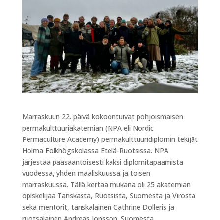
Marraskuun 22. päivä kokoontuivat pohjoismaisen
permakulttuuriakatemian (NPA eli Nordic
Permaculture Academy) permakulttuuridiplomin tekijät
Holma Folkhögskolassa Etelä-Ruotsissa. NPA
järjestää pääsääntöisesti kaksi diplomitapaamista
vuodessa, yhden maaliskuussa ja toisen
marraskuussa. Tällä kertaa mukana oli 25 akatemian
opiskelijaa Tanskasta, Ruotsista, Suomesta ja Virosta
sekä mentorit, tanskalainen Cathrine Dolleris ja
ruotsalainen Andreas Jonsson. Suomesta