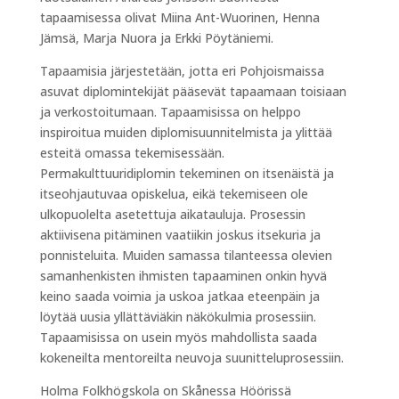
tapaamisessa olivat Miina Ant-Wuorinen, Henna
Jämsä, Marja Nuora ja Erkki Pöytäniemi.
Tapaamisia järjestetään, jotta eri Pohjoismaissa
asuvat diplomintekijät pääsevät tapaamaan toisiaan
ja verkostoitumaan. Tapaamisissa on helppo
inspiroitua muiden diplomisuunnitelmista ja ylittää
esteitä omassa tekemisessään.
Permakulttuuridiplomin tekeminen on itsenäistä ja
itseohjautuvaa opiskelua, eikä tekemiseen ole
ulkopuolelta asetettuja aikatauluja. Prosessin
aktiivisena pitäminen vaatiikin joskus itsekuria ja
ponnisteluita. Muiden samassa tilanteessa olevien
samanhenkisten ihmisten tapaaminen onkin hyvä
keino saada voimia ja uskoa jatkaa eteenpäin ja
löytää uusia yllättäviäkin näkökulmia prosessiin.
Tapaamisissa on usein myös mahdollista saada
kokeneilta mentoreilta neuvoja suunitteluprosessiin.
Holma Folkhögskola on Skånessa Höörissä