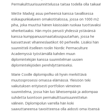
Permakulttuurisuunnittelussa taitaa todella olla taikaa!
Mette Madvig asuu perheensä kanssa tavallisessa
esikaupunkialueen omakotitalossa, jossa on 1000 m2
piha, joka muuttui hänen käsissään ruokaa tuottavaksi
viherkeitaaksi. Hän myös perusti yhdessä ystävänsä
kanssa kumppanuusmaatalouspuutarhan, jossa he
kasvattavat vihanneslaatikot 60 perheelle. Lisäksi hän
suunnitteli itselleen roolin Nordic Permaculture
Academyssä työstämällä kahden muun
diplomintekijän kanssa suunnitelman uusien
diplomintekijöiden perehdyttämiseksi.
Marie Coxille diplomipolku oli hyvin merkittävä
muutosprosessi omassa elämässä. Yleisöön teki
vaikutuksen erityisesti portfolion viimeinen
suunnitelma, jossa hän luo läheisempää ja aidompaa
suhdetta luontoon permakulttuurisuunnittelun
välinein. Diplomipolun varrella hän koki
saavuttaneensa tavoitteensa olla aidosti oma itsensä