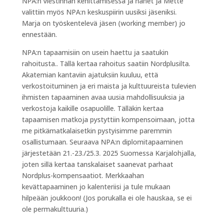
NPA:n viestinnän kehittämisessä ja hänet ja Mette
valittiin myös NPA:n keskuspiirin uusiksi jäseniksi.
Marja on työskentelevä jäsen (working member) jo
ennestään.
NPA:n tapaamisiin on usein haettu ja saatukin
rahoitusta.. Tällä kertaa rahoitus saatiin Nordplusilta.
Akatemian kantaviin ajatuksiin kuuluu, että
verkostoituminen ja eri maista ja kulttuureista tulevien
ihmisten tapaaminen avaa uusia mahdollisuuksia ja
verkostoja kaikille osapuolille. Tälläkin kertaa
tapaamisen matkoja pystyttiin kompensoimaan, jotta
me pitkämatkalaisetkin pystyisimme paremmin
osallistumaan. Seuraava NPA:n diplomitapaaminen
järjestetään 21.-23./25.3. 2025 Suomessa Karjalohjalla,
joten sillä kertaa tanskalaiset saanevat parhaat
Nordplus-kompensaatiot. Merkkaahan
kevättapaaminen jo kalenteriisi ja tule mukaan
hilpeään joukkoon! (Jos porukalla ei ole hauskaa, se ei
ole permakulttuuria.)