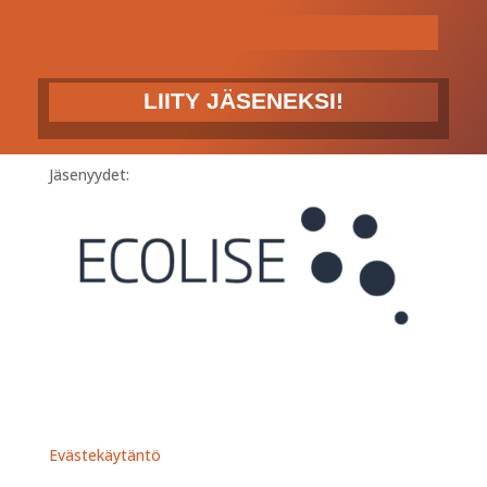
LIITY JÄSENEKSI!
Jäsenyydet:
Evästekäytäntö