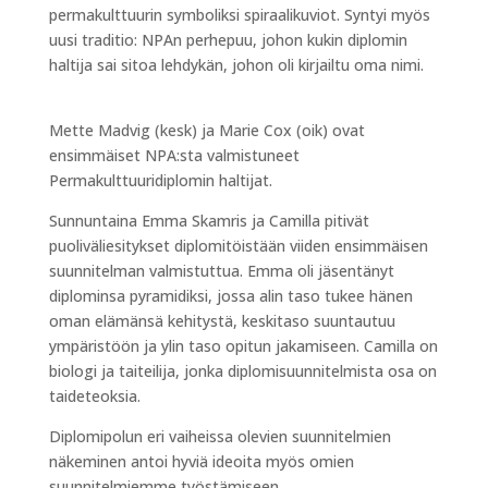
permakulttuurin symboliksi spiraalikuviot. Syntyi myös
uusi traditio: NPAn perhepuu, johon kukin diplomin
haltija sai sitoa lehdykän, johon oli kirjailtu oma nimi.
Mette Madvig (kesk) ja Marie Cox (oik) ovat
ensimmäiset NPA:sta valmistuneet
Permakulttuuridiplomin haltijat.
Sunnuntaina Emma Skamris ja Camilla pitivät
puoliväliesitykset diplomitöistään viiden ensimmäisen
suunnitelman valmistuttua. Emma oli jäsentänyt
diplominsa pyramidiksi, jossa alin taso tukee hänen
oman elämänsä kehitystä, keskitaso suuntautuu
ympäristöön ja ylin taso opitun jakamiseen. Camilla on
biologi ja taiteilija, jonka diplomisuunnitelmista osa on
taideteoksia.
Diplomipolun eri vaiheissa olevien suunnitelmien
näkeminen antoi hyviä ideoita myös omien
suunnitelmiemme työstämiseen,