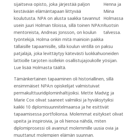
sijaitseva opisto, joka järjestää paljon
Henna ja
kestävään elämäntapaan liittyvää
Miina
koulutusta. NPA on alusta saakka tavannut
Holmassa
usein juuri Holman tiloissa, sillä toinen NPA:n
Ruotsin
mentoreista, Andreas Jonsson, on koulun
talvessa.
työntekijä. Holma onkin mitä mainioin paikka
tällaisille tapaamisille, sillä koulun vintillä on paksu
patjaläjä, joka levittäytyy kätevästi luokkahuoneiden
lattioille tarjoten isollekin osallistujajoukolle yösijan.
Lue lisää Holmasta täältä.
Tämänkertainen tapaaminen oli historiallinen, sillä
ensimmäiset NPA:n opiskelijat valmistuivat
permakulttuuridiplominhaltijoiksi. Mette Madvig ja
Marie Cox olivat saaneet valmiiksi ja hyväksytyiksi
kaikki 10 diplomisuunnitelmaansa ja he esittivät
tapaamisessa portfolionsa. Molemmat esitykset olivat
upeita ja inspiroivia, ja oli hienoa nähdä, miten
diplomiprosessi oli avannut molemmille uusia ovia ja
muuttanut molempien elämän suunnan.