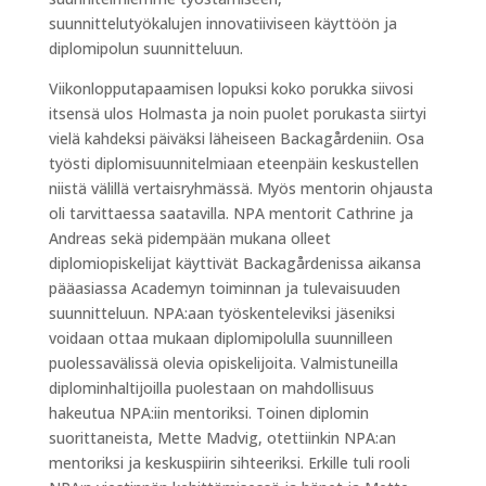
suunnittelutyökalujen innovatiiviseen käyttöön ja
diplomipolun suunnitteluun.
Viikonlopputapaamisen lopuksi koko porukka siivosi
itsensä ulos Holmasta ja noin puolet porukasta siirtyi
vielä kahdeksi päiväksi läheiseen Backagårdeniin. Osa
työsti diplomisuunnitelmiaan eteenpäin keskustellen
niistä välillä vertaisryhmässä. Myös mentorin ohjausta
oli tarvittaessa saatavilla. NPA mentorit Cathrine ja
Andreas sekä pidempään mukana olleet
diplomiopiskelijat käyttivät Backagårdenissa aikansa
pääasiassa Academyn toiminnan ja tulevaisuuden
suunnitteluun. NPA:aan työskenteleviksi jäseniksi
voidaan ottaa mukaan diplomipolulla suunnilleen
puolessavälissä olevia opiskelijoita. Valmistuneilla
diplominhaltijoilla puolestaan on mahdollisuus
hakeutua NPA:iin mentoriksi. Toinen diplomin
suorittaneista, Mette Madvig, otettiinkin NPA:an
mentoriksi ja keskuspiirin sihteeriksi. Erkille tuli rooli