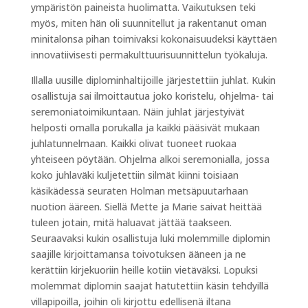
ympäristön paineista huolimatta. Vaikutuksen teki
myös, miten hän oli suunnitellut ja rakentanut oman
minitalonsa pihan toimivaksi kokonaisuudeksi käyttäen
innovatiivisesti permakulttuurisuunnittelun työkaluja.
Illalla uusille diplominhaltijoille järjestettiin juhlat. Kukin
osallistuja sai ilmoittautua joko koristelu, ohjelma- tai
seremoniatoimikuntaan. Näin juhlat järjestyivät
helposti omalla porukalla ja kaikki pääsivät mukaan
juhlatunnelmaan. Kaikki olivat tuoneet ruokaa
yhteiseen pöytään. Ohjelma alkoi seremonialla, jossa
koko juhlaväki kuljetettiin silmät kiinni toisiaan
käsikädessä seuraten Holman metsäpuutarhaan
nuotion ääreen. Siellä Mette ja Marie saivat heittää
tuleen jotain, mitä haluavat jättää taakseen.
Seuraavaksi kukin osallistuja luki molemmille diplomin
saajille kirjoittamansa toivotuksen ääneen ja ne
kerättiin kirjekuoriin heille kotiin vietäväksi. Lopuksi
molemmat diplomin saajat hatutettiin käsin tehdyillä
villapipoilla, joihin oli kirjottu edellisenä iltana