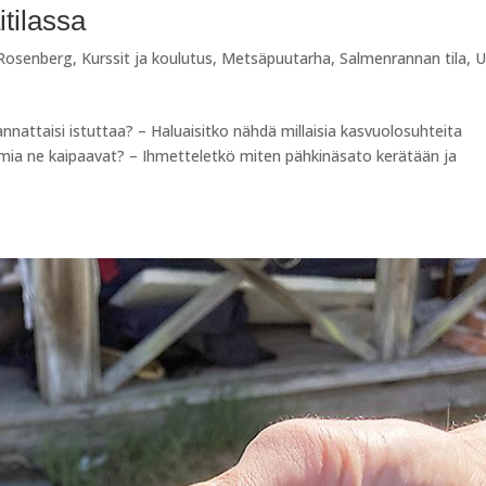
tilassa
 Rosenberg
,
Kurssit ja koulutus
,
Metsäpuutarha
,
Salmenrannan tila
,
U
kannattaisi istuttaa? – Haluaisitko nähdä millaisia kasvuolosuhteita
oimia ne kaipaavat? – Ihmetteletkö miten pähkinäsato kerätään ja