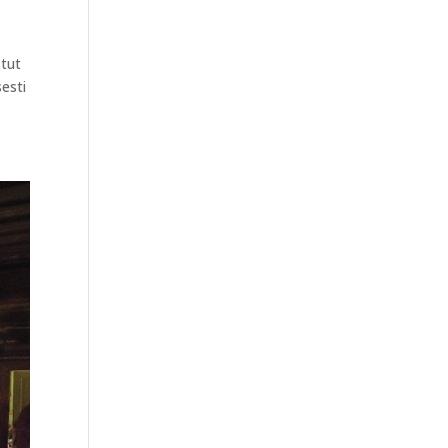
stut
esti