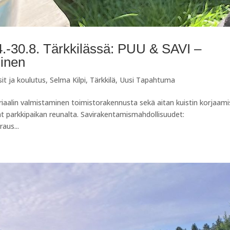
4.-30.8. Tärkkilässä: PUU & SAVI –
inen
sit ja koulutus
,
Selma Kilpi
,
Tärkkilä
,
Uusi Tapahtuma
iaalin valmistaminen toimistorakennusta sekä aitan kuistin korjaami
t parkkipaikan reunalta. Savirakentamismahdollisuudet:
aus...