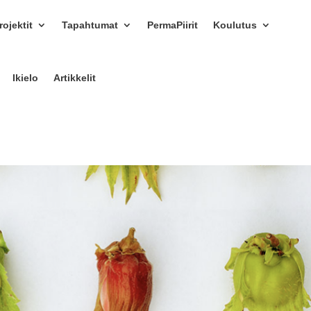
ojektit
Tapahtumat
PermaPiirit
Koulutus
Ikielo
Artikkelit