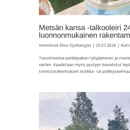
Metsän kansa -talkooleiri 2
luonnonmukainen rakentam
mennessä
Elisa Ojutkangas
|
25.07.2026
|
Kurs
Tavoitteeena parkkipaikan tyhjääminen ja mater
varten. Kaadetaan myös pystyyn kuivatetut lepä
toimistorakennuksen nutikka- tai pölkkysavimuur