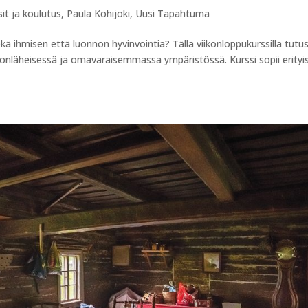
sit ja koulutus
,
Paula Kohijoki
,
Uusi Tapahtuma
 ihmisen että luonnon hyvinvointia? Tällä viikonloppukurssilla tutu
nonläheisessä ja omavaraisemmassa ympäristössä. Kurssi sopii erityis