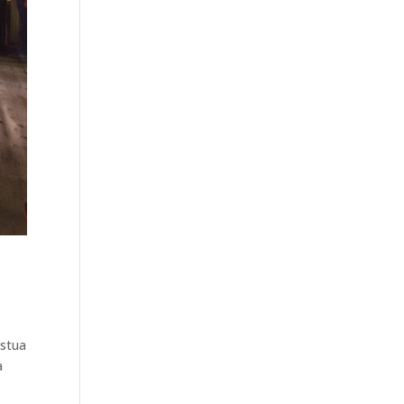
istua
a