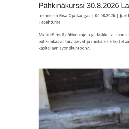
Pähkinäkurssi 30.8.2026 Lai
mennessä
Elisa Ojutkangas
|
06.08.2026
|
Joel
Tapahtuma
Mietitkö mitä pähkinälajeja ja -lajikkeita sinun 
pähkinäkasvit tarvitsevat ja minkälaisia hoitot
käsitellään syöntikuntoon?...