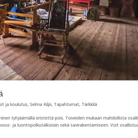
ä
sit ja koulutus
,
Selma Kilpi
,
Tapahtumat
,
Tärkkilä
täminen tyhjäämällä eristettä pois. Toiveiden mukaan mahdollista osall
vous- ja luontopolkutalkoisiin sekä savirakentamiseen. Voit osallistu