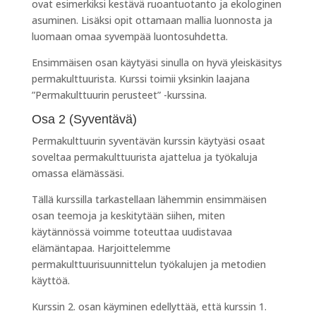
ovat esimerkiksi kestävä ruoantuotanto ja ekologinen
asuminen. Lisäksi opit ottamaan mallia luonnosta ja
luomaan omaa syvempää luontosuhdetta.
Ensimmäisen osan käytyäsi sinulla on hyvä yleiskäsitys
permakulttuurista. Kurssi toimii yksinkin laajana
”Permakulttuurin perusteet” -kurssina.
Osa 2 (Syventävä)
Permakulttuurin syventävän kurssin käytyäsi osaat
soveltaa permakulttuurista ajattelua ja työkaluja
omassa elämässäsi.
Tällä kurssilla tarkastellaan lähemmin ensimmäisen
osan teemoja ja keskitytään siihen, miten
käytännössä voimme toteuttaa uudistavaa
elämäntapaa. Harjoittelemme
permakulttuurisuunnittelun työkalujen ja metodien
käyttöä.
Kurssin 2. osan käyminen edellyttää, että kurssin 1.