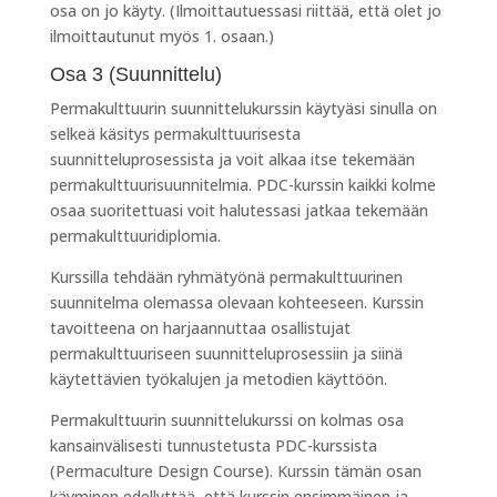
osa on jo käyty. (Ilmoittautuessasi riittää, että olet jo
ilmoittautunut myös 1. osaan.)
Osa 3 (Suunnittelu)
Permakulttuurin suunnittelukurssin käytyäsi sinulla on
selkeä käsitys permakulttuurisesta
suunnitteluprosessista ja voit alkaa itse tekemään
permakulttuurisuunnitelmia. PDC-kurssin kaikki kolme
osaa suoritettuasi voit halutessasi jatkaa tekemään
permakulttuuridiplomia.
Kurssilla tehdään ryhmätyönä permakulttuurinen
suunnitelma olemassa olevaan kohteeseen. Kurssin
tavoitteena on harjaannuttaa osallistujat
permakulttuuriseen suunnitteluprosessiin ja siinä
käytettävien työkalujen ja metodien käyttöön.
Permakulttuurin suunnittelukurssi on kolmas osa
kansainvälisesti tunnustetusta PDC-kurssista
(Permaculture Design Course). Kurssin tämän osan
käyminen edellyttää, että kurssin ensimmäinen ja