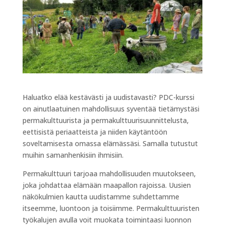
Haluatko elää kestävästi ja uudistavasti? PDC-kurssi
on ainutlaatuinen mahdollisuus syventää tietämystäsi
permakulttuurista ja permakulttuurisuunnittelusta,
eettisistä periaatteista ja niiden käytäntöön
soveltamisesta omassa elämässäsi. Samalla tutustut
muihin samanhenkisiin ihmisiin.
Permakulttuuri tarjoaa mahdollisuuden muutokseen,
joka johdattaa elämään maapallon rajoissa. Uusien
näkökulmien kautta uudistamme suhdettamme
itseemme, luontoon ja toisiimme. Permakulttuuristen
työkalujen avulla voit muokata toimintaasi luonnon