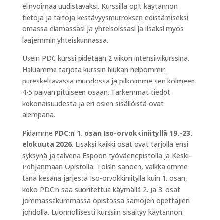
elinvoimaa uudistavaksi. Kurssilla opit käytännön
tietoja ja taitoja kestävyysmurroksen edistämiseksi
omassa elämässäsi ja yhteisöissäsi ja lisäksi myös
laajemmin yhteiskunnassa.
Usein PDC kurssi pidetään 2 viikon intensiivikurssina.
Haluamme tarjota kurssin hiukan helpommin
pureskeltavassa muodossa ja pilkoimme sen kolmeen
4-5 päivän pituiseen osaan. Tarkemmat tiedot
kokonaisuudesta ja eri osien sisällöistä ovat
alempana.
Pidämme
PDC:n 1. osan Iso-orvokkiniityllä 19.-23.
elokuuta 2026
. Lisäksi kaikki osat ovat tarjolla ensi
syksynä ja talvena Espoon työväenopistolla ja Keski-
Pohjanmaan Opistolla. Toisin sanoen, vaikka emme
tänä kesänä järjestä Iso-orvokkiniityllä kuin 1. osan,
koko PDC:n saa suoritettua käymällä 2. ja 3. osat
jommassakummassa opistossa samojen opettajien
johdolla. Luonnollisesti kurssiin sisältyy käytännön