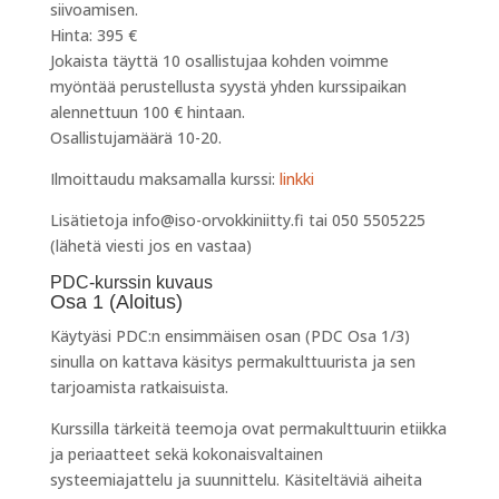
siivoamisen.
Hinta: 395 €
Jokaista täyttä 10 osallistujaa kohden voimme
myöntää perustellusta syystä yhden kurssipaikan
alennettuun 100 € hintaan.
Osallistujamäärä 10-20.
Ilmoittaudu maksamalla kurssi:
linkki
Lisätietoja info@iso-orvokkiniitty.fi tai 050 5505225
(lähetä viesti jos en vastaa)
PDC-kurssin kuvaus
Osa 1 (Aloitus)
Käytyäsi PDC:n ensimmäisen osan (PDC Osa 1/3)
sinulla on kattava käsitys permakulttuurista ja sen
tarjoamista ratkaisuista.
Kurssilla tärkeitä teemoja ovat permakulttuurin etiikka
ja periaatteet sekä kokonaisvaltainen
systeemiajattelu ja suunnittelu. Käsiteltäviä aiheita