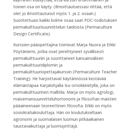
toinen osa on käyty. (Ilmoittautuessasi riittää, että
olet jo ilmoittautunut myös 1. ja 2. osaan.)
Suoritettuasi kaikki kolme osaa saat PDC-todistuksen
permakulttuurisuunnittelun taidoista (Permaculture
Design Certificate).
Kurssien pääopettajina toimivat Marja Nuora ja Erkki
Pöytäniemi, jotka ovat perehtyneet syvällisesti
permakulttuuriin ja suorittaneet kansainvälisen
permakulttuuridiplomin ja
permakulttuuriopettajakurssin (Permaculture Teacher
Training). He harjoittavat käytännössä kestävää
elämäntapaa Karjalohjalla Iso-orvokkiniityllä, joka on
permakulttuurinen mallitila. Marja on myös agrologi,
maisemansuunnitteluhortonomi ja filosofian maisteri
pääaineenaan teoreettinen filosofia. Erkki on myös
sosiokratiakouluttaja. Hän on koulutukseltaan
agronomi ja suomalaisen luomun pitkäaikainen
taustavaikuttaja ja luomuyrittäjä.