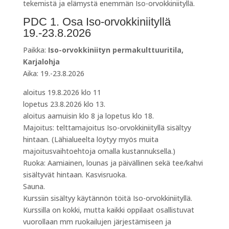
tekemistä ja elämystä enemmän Iso-orvokkiniityllä.
PDC 1. Osa Iso-orvokkiniityllä
19.-23.8.2026
Paikka:
Iso-orvokkiniityn permakulttuuritila,
Karjalohja
Aika: 19.-23.8.2026
aloitus 19.8.2026 klo 11
lopetus 23.8.2026 klo 13.
aloitus aamuisin klo 8 ja lopetus klo 18.
Majoitus: telttamajoitus Iso-orvokkiniityllä sisältyy
hintaan. (Lähialueelta löytyy myös muita
majoitusvaihtoehtoja omalla kustannuksella.)
Ruoka: Aamiainen, lounas ja päivällinen sekä tee/kahvi
sisältyvät hintaan. Kasvisruoka.
Sauna.
Kurssiin sisältyy käytännön töitä Iso-orvokkiniityllä.
Kurssilla on kokki, mutta kaikki oppilaat osallistuvat
vuorollaan mm ruokailujen järjestämiseen ja