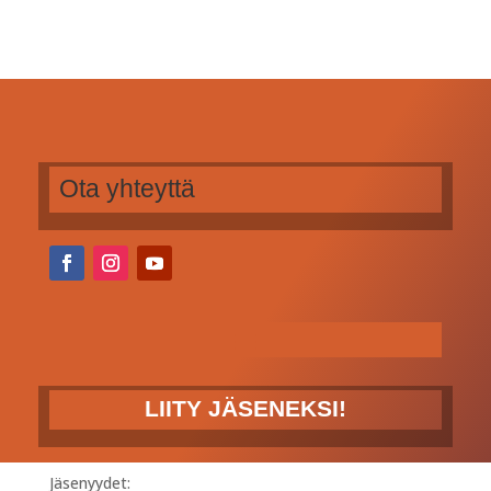
Ota yhteyttä
LIITY JÄSENEKSI!
Jäsenyydet: