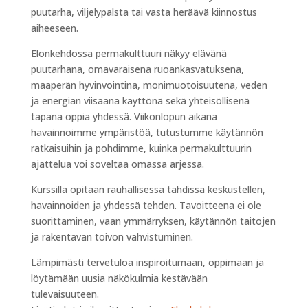
puutarha, viljelypalsta tai vasta heräävä kiinnostus
aiheeseen.
Elonkehdossa permakulttuuri näkyy elävänä
puutarhana, omavaraisena ruoankasvatuksena,
maaperän hyvinvointina, monimuotoisuutena, veden
ja energian viisaana käyttönä sekä yhteisöllisenä
tapana oppia yhdessä. Viikonlopun aikana
havainnoimme ympäristöä, tutustumme käytännön
ratkaisuihin ja pohdimme, kuinka permakulttuurin
ajattelua voi soveltaa omassa arjessa.
Kurssilla opitaan rauhallisessa tahdissa keskustellen,
havainnoiden ja yhdessä tehden. Tavoitteena ei ole
suorittaminen, vaan ymmärryksen, käytännön taitojen
ja rakentavan toivon vahvistuminen.
Lämpimästi tervetuloa inspiroitumaan, oppimaan ja
löytämään uusia näkökulmia kestävään
tulevaisuuteen.