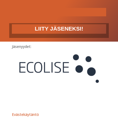
LIITY JÄSENEKSI!
Jäsenyydet:
Evästekäytäntö