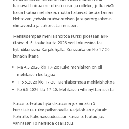
haluavat hoitaa mehiläisiä toisin ja niillekin, jotka eivät
halua hoitaa mehiläisiä, mutta haluavat tietää tämän
kiehtovan yhdyskuntahyönteisen ja superorganismin
elintavoista ja suhteesta ihmiseen.
Mehiläisempää mehiläishoitoa kurssi pidetään arki-
iltoina 4.-6. toukokuuta 2026 verkkokurssina tai
hybridikurssina Karjalohjalla. Kurssiaika on klo 17-20
kunakin iltana.
Ma 4.5.2026 klo 17-20: Kuka mehiläinen on eli
mehiläisen biologiaa
Ti 5.5.2026 klo 17-20: Mehiläisempää mehiläishoitoa
Ke 6.5.2026 klo 17-20: Mehiläisen villiinnyttämisestä
Kurssi toteutuu hybridikurssina jos ainakin 5
kurssilaista tulee paikanpäälle Karjalohjan Kylätalo
Kehrälle. Kokonaisuudessaan kurssi toteutuu jos
vähintään 10 henkilöä osallistuu.