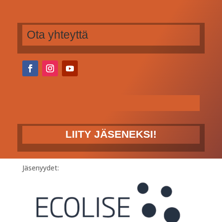
Ota yhteyttä
LIITY JÄSENEKSI!
Jäsenyydet: