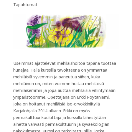
Tapahtumat
Useimmat ajattelevat mehiläishoitoa tapana tuottaa
hunajaa. Tällä kurssilla tavoitteena on ymmärtää
mehiläisiä syvemmin ja paneutua siihen, kuka
mehiläinen on, miten voimme hoitaa mehiläisiä
mehiläisemmin ja jopa auttaa mehiläisiä villiintymään
ympäristöömme. Opettajana on Erkki Pöytäniemi,
joka on hoitanut mehiläisiä Iso-orvokkiniityllä
Karjalohjalla 2014 alkaen. Erkki on myös
permakulttuurikouluttaja ja kurssilla lähestytään
aihetta vahvasti permakulttuurin ja syväekologian
näkökulmasta. Kurssi on tarkoitettu niille, jotka