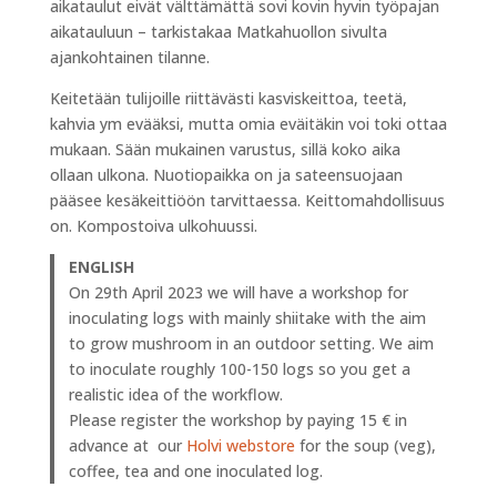
aikataulut eivät välttämättä sovi kovin hyvin työpajan
aikatauluun – tarkistakaa Matkahuollon sivulta
ajankohtainen tilanne.
Keitetään tulijoille riittävästi kasviskeittoa, teetä,
kahvia ym evääksi, mutta omia eväitäkin voi toki ottaa
mukaan. Sään mukainen varustus, sillä koko aika
ollaan ulkona. Nuotiopaikka on ja sateensuojaan
pääsee kesäkeittiöön tarvittaessa. Keittomahdollisuus
on. Kompostoiva ulkohuussi.
ENGLISH
On 29th April 2023 we will have a workshop for
inoculating logs with mainly shiitake with the aim
to grow mushroom in an outdoor setting. We aim
to inoculate roughly 100-150 logs so you get a
realistic idea of the workflow.
Please register the workshop by paying 15 € in
advance at our
Holvi webstore
for the soup (veg),
coffee, tea and one inoculated log.