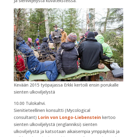
ja sieniviljelystä kuvateksteissä.
Kevään 2015 työpajassa Erkki kertoili ensin porukalle
sienten ulkoviljelystä
10.00 Tulokahvi.
Sienitieteellinen konsultti (Mycological
consultant)
Lorin von Longo-Liebenstein
kertoo
sienten ulkoviljelystä (englanniksi) sienten
ulkoviljelystä ja katsotaan aikaisempia ymppäyksiä ja