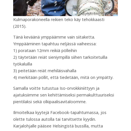
Kulmaporakoneella reikien teko käy tehokkaasti
(2015).
Tänä keväänä ymppäämme vain siitaketta.
Ymppääminen tapahtuu neljässä vaiheessa:
1) porataan 12mm reikiä pölleihin
2) täytetään reiät sieniympillä siihen tarkoitetuilla
työkaluilla
3) peitetään reiät mehiläisvahalla
4) merkitään pöllit, että tiedetään, mitä on ympätty.
Samalla voitte tutustua Iso-orvokkiniittyyn ja
ajatuksiimme sen kehittämiseksi permakulttuuriseksi
pientilaksi sekä olkipaalisavitaloomme.
Ilmoitelkaa kyytejä Facebook-tapahtumassa, jos
olette tulossa autolla tai tarvitsette kyydin.
Karjalohjalle pääsee Helsingistä bussilla, mutta