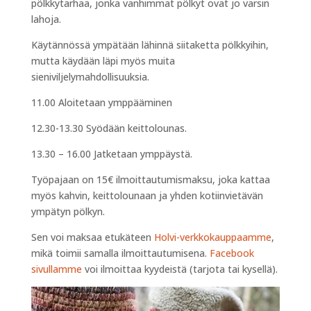
pölkkytarhaa, jonka vanhimmat pölkyt ovat jo varsin
lahoja.
Käytännössä ympätään lähinnä siitaketta pölkkyihin,
mutta käydään läpi myös muita
sieniviljelymahdollisuuksia.
11.00 Aloitetaan ymppääminen
12.30-13.30 Syödään keittolounas.
13.30 – 16.00 Jatketaan ymppäystä.
Työpajaan on 15€ ilmoittautumismaksu, joka kattaa
myös kahvin, keittolounaan ja yhden kotiinvietävän
ympätyn pölkyn.
Sen voi maksaa etukäteen
Holvi-verkkokauppaamme
,
mikä toimii samalla ilmoittautumisena.
Facebook
sivullamme
voi ilmoittaa kyydeistä (tarjota tai kysellä).