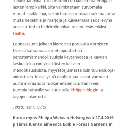
”hedelmänahka” (fruit leather) on kuulemma Philippin
lasten lempikarkki. Sitä valmistetaan survomalla
marjat siivilän läpi, sekoittamalla mukaan sokeria ja/tai
muita hedelmiä ja marjoja ja kuivaamalla seos levynä
uunissa. Katso hedelmänahkan resepti esimerkiksi
täältä
.
Lounastauon jälkeen kierrettiin porukalla Koroisten
tiluksia katsomassa metsäpuutarhan
perustamismahdollisuuksia käytännössä ja käyden
keskustelua niin yksittäisten kasvien
mahdollisuuksista, myyrätorjunnasta kuin tuulensuoja-
aidoistakin. Kaikki yli 40 osallistujaa saivat varmasti
uutta insiraatiota ruokametsien istuttamiseen.
Ruotsia taitaville voi suositella
Philippin blogin
ja
kirjojen lukemista.
Teksti: Henri Qvick
Katso myös Philipp Weissin Helsingissä 27.4.2019
pitämä luento aiheesta Edible Forest Gardens in