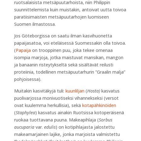
ruotsalaisista metsäpuutarhoista, niin Philippin
suunnittelemista kuin muistakin, antoivat uutta toivoa
paratiisimaisten metsäpuutarhojen luomiseen
Suomen ilmastossa.
Jos Göteborgissa on saatu ilman kasvihuonetta
papaijasatoa, voi eteläisessä Suomessakin olla toivoa.
(
Papaija
on trooppinen puu, joka tekee omenaa
isompia marjoja, jotka maistuvat mansikan, mangon
ja banaanin risteytykseltä sekä sisältävät reilusti
proteiinia, todellinen metsäpuutarhurin ”Graalin malja”
pohjoisessa).
Muitakin kasvitäkyjä tuli:
kuunliljan
(
Hosta)
kasvatus
puolivarjossa monivuotiseksi vihannekseksi (versot
ovat kuulemma herkullisia), sekä
kotapähkinöiden
(
Staphylea
)
kasvatus ainakin Ruotsissa kotoperäisenä
ruokaa tuottavana puuna. Makeapihlaja
(
Sorbus
aucuparia
var.
edulis
)
on kotipihlajasta jalostettu
makeamarjainen lajike, jonka marjoista valmistettu