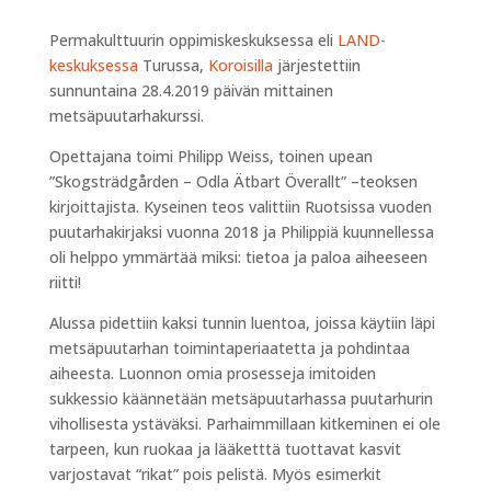
Permakulttuurin oppimiskeskuksessa eli
LAND-
keskuksessa
Turussa,
Koroi
silla
järjestettiin
sunnuntaina 28.4.2019 päivän mittainen
metsäpuutarhakurssi.
Opettajana toimi Philipp Weiss, toinen upean
”Skogsträdgården – Odla Ätbart Överallt” –teoksen
kirjoittajista. Kyseinen teos valittiin Ruotsissa vuoden
puutarhakirjaksi vuonna 2018 ja Philippiä kuunnellessa
oli helppo ymmärtää miksi: tietoa ja paloa aiheeseen
riitti!
Alussa pidettiin kaksi tunnin luentoa, joissa käytiin läpi
metsäpuutarhan toimintaperiaatetta ja pohdintaa
aiheesta. Luonnon omia prosesseja imitoiden
sukkessio käännetään metsäpuutarhassa puutarhurin
vihollisesta ystäväksi. Parhaimmillaan kitkeminen ei ole
tarpeen, kun ruokaa ja lääketttä tuottavat kasvit
varjostavat “rikat” pois pelistä. Myös esimerkit