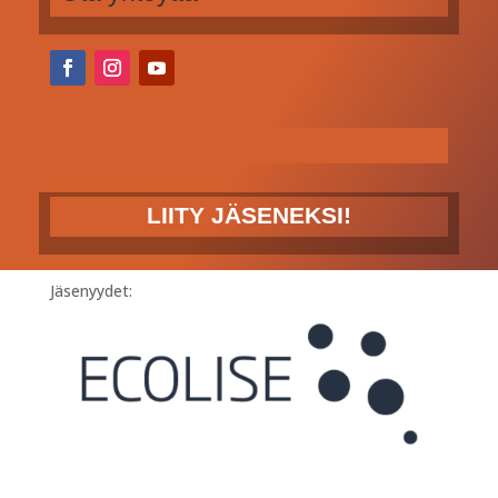
LIITY JÄSENEKSI!
Jäsenyydet: