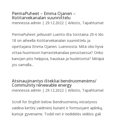
PermaPuheet – Emma Ojanen –
Kotitarvekanalan suunnittelu
mennessä
admin
|
29.12.2022
|
Arkisto
,
Tapahtumat
PermaPuheet jatkuvat! Luento-ilta torstaina 29.4. klo
18 on aiheella Kotitarvekanalan suunnittelu ja
opettajana Emma Ojanen. Luennosta: Mitä olisi hyvä
ottaa huomioon harrastekanalaa perustaessa? Onko
kanojen pito helppoa, hauskaa ja huoletonta? Mitäpä
jos samalla...
Atsinaujinantys ištekliai bendruomenėms/
Community renewable energy
mennessä
admin
|
29.12.2022
|
Arkisto
,
Tapahtumat
Scroll for English below Bendruomenių iniciatyvos
vaidina kertinį vaidmenį kuriant ir formuojant aplinką,
kurioje gyvename. Todėl net ir nedidelės veiklos gali