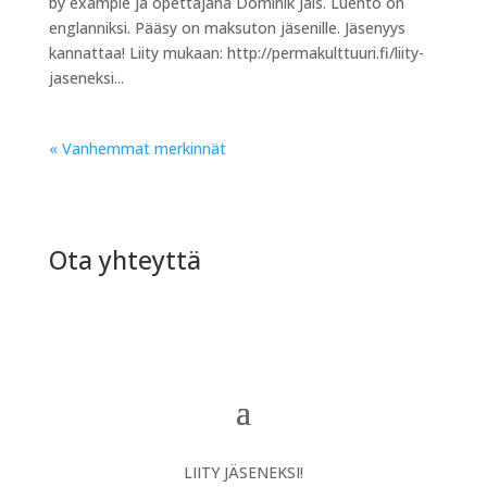
by example ja opettajana Dominik Jais. Luento on
englanniksi. Pääsy on maksuton jäsenille. Jäsenyys
kannattaa! Liity mukaan: http://permakulttuuri.fi/liity-
jaseneksi...
« Vanhemmat merkinnät
Ota yhteyttä
LIITY JÄSENEKSI!