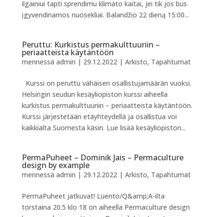
ilgainiui tapti sprendimu klimato kaitai, jei tik jos bus
įgyvendinamos nuosekliai. Balandžio 22 dieną 15:00...
Peruttu: Kurkistus permakulttuuriin –
periaatteista käytäntöön
mennessä
admin
|
29.12.2022
|
Arkisto
,
Tapahtumat
Kurssi on peruttu vähäisen osallistujamäärän vuoksi.
Helsingin seudun kesäyliopiston kurssi aiheella
kurkistus permakulttuuriin – periaatteista käytäntöön.
Kurssi järjestetään etäyhteydellä ja osallistua voi
kaikkialta Suomesta käsin. Lue lisää kesäyliopiston...
PermaPuheet – Dominik Jais – Permaculture
design by example
mennessä
admin
|
29.12.2022
|
Arkisto
,
Tapahtumat
PermaPuheet jatkuvat! Luento/Q&amp;A-ilta
torstaina 20.5 klo 18 on aiheella Permaculture design