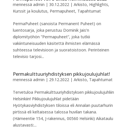
mennessä
admin
|
30.12.2022
|
Arkisto
,
Highlights
,
Kurssit ja koulutus
,
Permapuheet
,
Tapahtumat
PermaPuheet (sanoista Permanent Puheet) on
luentosarja, joka perustuu Dominik Jais’n
diplomityöhön ”Permapuheet”, joka tutkii
vakiintuneisuuden käsitettä ihmisten elämässä
suhteessa televisioon ja suoratoistoon. Perinteinen
televisio tarjosi...
Permakulttuuriyhdistyksen pikkujoulujuhlat!
mennessä
admin
|
29.12.2022
|
Arkisto
,
Tapahtumat
Tervetuloa Permakulttuuriyhdistyksen pikkujoulujuhliin
Helsinkiin! Pikkujoulujuhlat pidetään
Hyötykasviyhdistyksen tiloissa eli Annalan puutarhurin
pirtissä eli keltaisessa talossa huvilan takana.
(Hämeentie 154, J-rakennus, 00560 Helsinki) Aikataulu
alustavasti:...