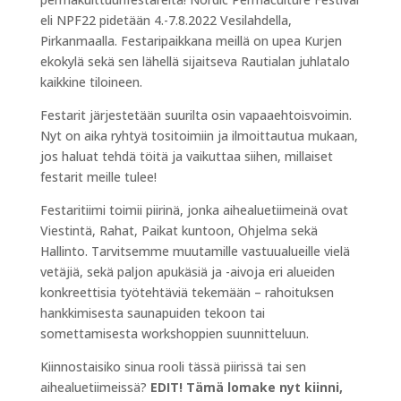
eli NPF22 pidetään 4.-7.8.2022 Vesilahdella,
Pirkanmaalla. Festaripaikkana meillä on upea Kurjen
ekokylä sekä sen lähellä sijaitseva Rautialan juhlatalo
kaikkine tiloineen.
Festarit järjestetään suurilta osin vapaaehtoisvoimin.
Nyt on aika ryhtyä tositoimiin ja ilmoittautua mukaan,
jos haluat tehdä töitä ja vaikuttaa siihen, millaiset
festarit meille tulee!
Festaritiimi toimii piirinä, jonka aihealuetiimeinä ovat
Viestintä, Rahat, Paikat kuntoon, Ohjelma sekä
Hallinto. Tarvitsemme muutamille vastuualueille vielä
vetäjiä, sekä paljon apukäsiä ja -aivoja eri alueiden
konkreettisia työtehtäviä tekemään – rahoituksen
hankkimisesta saunapuiden tekoon tai
somettamisesta workshoppien suunnitteluun.
Kiinnostaisiko sinua rooli tässä piirissä tai sen
aihealuetiimeissä?
EDIT! Tämä lomake nyt kiinni,