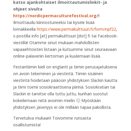
katso ajankohtaiset ilmoittautumislinkit- ja
ohjeet sivulta
https://nordicpermaculturefestival.org/
!
Ilmoittaudu kiinnostuneeksi tai kysele lisää
lomakkeella
https://www.permakulttuuri.fi/form/npf22
,
s-postilla
info
[at]
permakulttuuri
[dot]
fi
tai Facebook-
viestillä! Otamme sinut mukaan mahdollisten
vapaaehtoisten listaan ja kutsumme sinut seuraavaan
online-palaveriin kertoman ja kuulemaan lisää.
Festaritiimin kieli on englanti ja tiimin perusajatuksena
on avoin tekeminen ja viestintä. Tiimin sisäinen
viestintä hoidetaan pääosin yhdistyksen Slackin kautta
ja tiimi toimii sosiokraattisena piirinä. Sosiokratian tai
Slackin ei tarvitse olla tuttu juttu, kunhan suostut
kokeilemaan niitä avoimin mielin 🙂 Myöskään
yhdistyksen jäsenyys ei ole millään tapaa pakollista.
Tervetuloa mukaan! Toivomme runsasta
osallistumista!