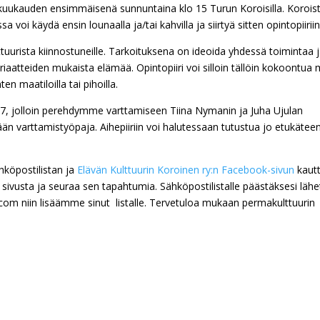
 kuukauden ensimmäisenä sunnuntaina klo 15 Turun Koroisilla. Korois
a voi käydä ensin lounaalla ja/tai kahvilla ja siirtyä sitten opintopiiriin
lttuurista kiinnostuneille. Tarkoituksena on ideoida yhdessä toimintaa 
riaatteiden mukaista elämää. Opintopiiri voi silloin tällöin kokoontua
n maatiloilla tai pihoilla.
7, jolloin perehdymme
varttamiseen
Tiina Nymanin ja Juha Ujulan
ään varttamistyöpaja. Aihepiiriin voi halutessaan tutustua jo etukätee
hköpostilistan ja
Elävän Kulttuurin Koroinen ry:n Facebook-sivun
kautt
ää sivusta ja seuraa sen tapahtumia. Sähköpostilistalle päästäksesi lähe
om niin lisäämme sinut listalle. Tervetuloa mukaan permakulttuurin