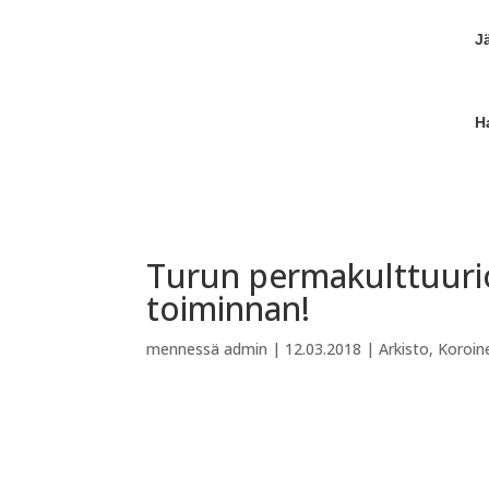
J
H
Turun permakulttuuriop
toiminnan!
mennessä
admin
|
12.03.2018
|
Arkisto
,
Koroin