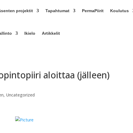
äsenten projektit
Tapahtumat
PermaPiirit
Koulutus
allinto
Ikielo
Artikkelit
intopiiri aloittaa (jälleen)
en
,
Uncategorized