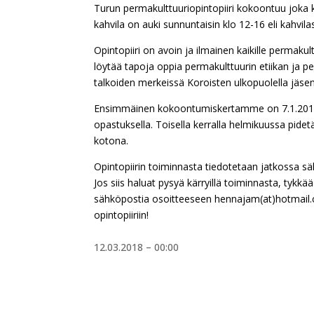
Turun permakulttuuriopintopiiri kokoontuu joka
kahvila on auki sunnuntaisin klo 12-16 eli kahvilass
Opintopiiri on avoin ja ilmainen kaikille permaku
löytää tapoja oppia permakulttuurin etiikan ja pe
talkoiden merkeissä Koroisten ulkopuolella jäsente
Ensimmäinen kokoontumiskertamme on 7.1.201
opastuksella. Toisella kerralla helmikuussa pidet
kotona.
Opintopiirin toiminnasta tiedotetaan jatkossa sä
Jos siis haluat pysyä kärryillä toiminnasta, tykk
sähköpostia osoitteeseen hennajam(at)hotmail.c
opintopiiriin!
12.03.2018 – 00:00