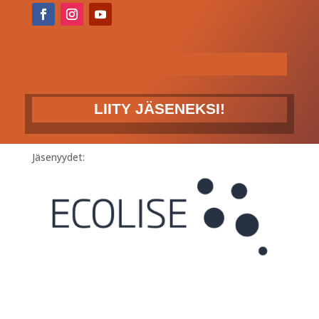
LIITY JÄSENEKSI!
Jäsenyydet: