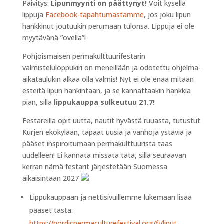
Päivitys:
Lipunmyynti on päättynyt!
Voit kysellä
lippuja
Facebook-tapahtumastamme
, jos joku lipun
hankkinut joutuukin perumaan tulonsa. Lippuja ei ole
myytävänä ”ovella”!
Pohjoismaisen permakulttuurifestarin
valmisteluloppukiri on meneillään ja odotettu ohjelma-
aikataulukin alkaa olla valmis! Nyt ei ole enää mitään
esteitä lipun hankintaan, ja se kannattaakin hankkia
pian, sillä
lippukauppa sulkeutuu 21.7!
Festareilla opit uutta, nautit hyvästä ruuasta, tutustut
Kurjen ekokylään, tapaat uusia ja vanhoja ystäviä ja
pääset inspiroitumaan permakulttuurista taas
uudelleen! Ei kannata missata tätä, sillä seuraavan
kerran nämä festarit järjestetään Suomessa
aikaisintaan 2027
Lippukauppaan ja nettisivuillemme lukemaan lisää
pääset tästä:
https://nordicpermaculturefestival.org/fi/liput