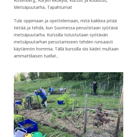
Rosenberg
,
Kurjen ekokylä
,
Kurssit ja koulutus
,
Metsäpuutarha
,
Tapahtumat
Tule oppimaan ja opettelemaan, mitä kaikkea pitää
tietää ja tehdä, kun Suomessa perustetaan syötävä
metsäpuutarha. Kurssilla tutustutaan syötävän
metsäpuutarhan perustamiseen tehden runsaasti
käytännön hommia. Tällä kurssilla siis kädet multaan
ammattilaisen tuella!...