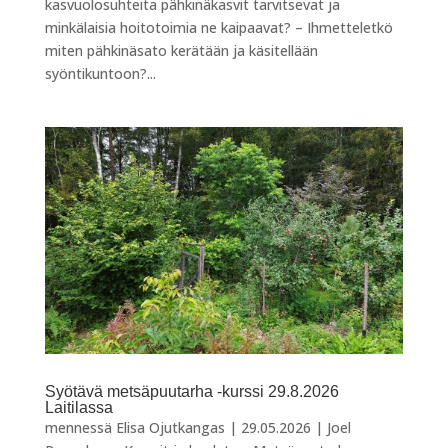
kasvuolosuhteita pähkinäkasvit tarvitsevat ja
minkälaisia hoitotoimia ne kaipaavat? – Ihmetteletkö
miten pähkinäsato kerätään ja käsitellään
syöntikuntoon?...
Syötävä metsäpuutarha -kurssi 29.8.2026
Laitilassa
mennessä
Elisa Ojutkangas
|
29.05.2026
|
Joel