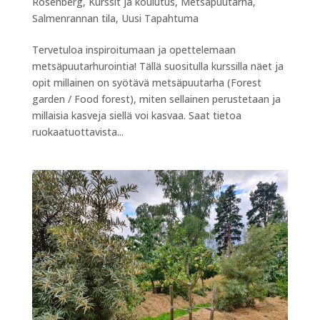
Rosenberg
,
Kurssit ja koulutus
,
Metsäpuutarha
,
Salmenrannan tila
,
Uusi Tapahtuma
Tervetuloa inspiroitumaan ja opettelemaan
metsäpuutarhurointia! Tällä suositulla kurssilla näet ja
opit millainen on syötävä metsäpuutarha (Forest
garden / Food forest), miten sellainen perustetaan ja
millaisia kasveja siellä voi kasvaa. Saat tietoa
ruokaatuottavista...