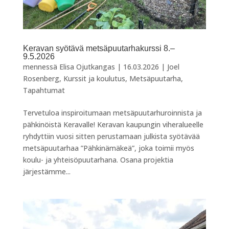
Keravan syötävä metsäpuutarhakurssi 8.–
9.5.2026
mennessä
Elisa Ojutkangas
|
16.03.2026
|
Joel
Rosenberg
,
Kurssit ja koulutus
,
Metsäpuutarha
,
Tapahtumat
Tervetuloa inspiroitumaan metsäpuutarhuroinnista ja
pähkinöistä Keravalle! Keravan kaupungin viheralueelle
ryhdyttiin vuosi sitten perustamaan julkista syötävää
metsäpuutarhaa ”Pähkinämäkeä”, joka toimii myös
koulu- ja yhteisöpuutarhana. Osana projektia
järjestämme...