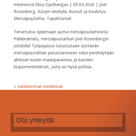
mennessä
Elisa Ojutkangas
|
05.03.2026
|
Joel
Rosenberg
,
Kurjen ekokylä
,
Kurssit ja koulutus
,
Metsäpuutarha
,
Tapahtumat
Tervetuloa oppimaan uutta metsäpuutarhoista
Pähkinämies, metsäpuutarhuri Joel Rosenbergin
johdolla! Työpajassa tutustutaan syötävän
metsäpuutarhan perustamiseen sekä perehdytään
aiheisiin kuten maanparannus ja kasvien
lisäysmenetelmät, joita on hyvä pohtia...
« Vanhemmat merkinnät
Ota yhteyttä