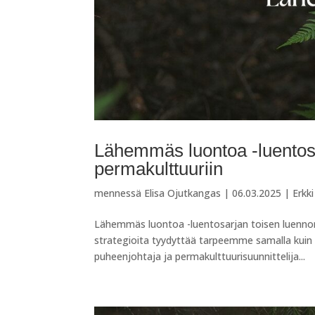
Lähemmäs luontoa -luentosa
permakulttuuriin
mennessä
Elisa Ojutkangas
|
06.03.2025
|
Erkk
Lähemmäs luontoa -luentosarjan toisen luennon
strategioita tyydyttää tarpeemme samalla kui
puheenjohtaja ja permakulttuurisuunnittelija...