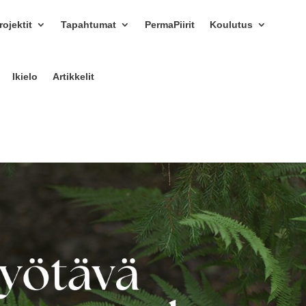
ojektit
Tapahtumat
PermaPiirit
Koulutus
Ikielo
Artikkelit