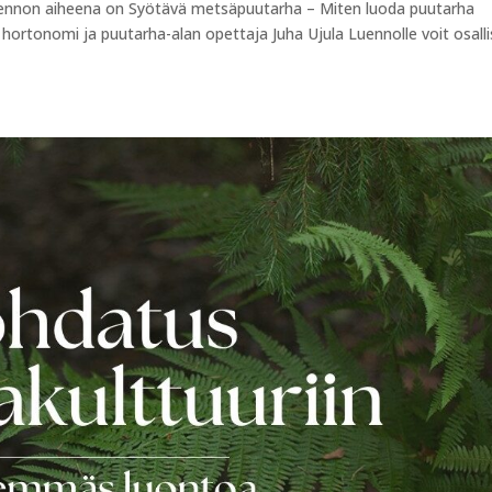
ennon aiheena on Syötävä metsäpuutarha – Miten luoda puutarha
 hortonomi ja puutarha-alan opettaja Juha Ujula Luennolle voit osall