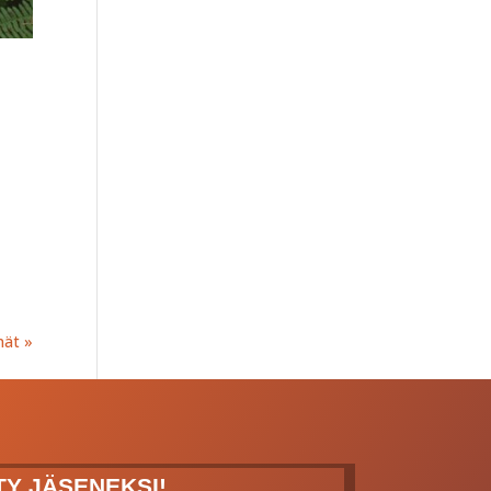
nät »
ITY JÄSENEKSI!