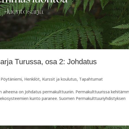
rja Turussa, osa 2: Johdatus
i Pöytäniemi
,
Henkilöt
,
Kurssit ja koulutus
,
Tapahtumat
 aiheena on Johdatus permakulttuuriin. Permakulttuurissa kehitäm
n ekosysteemien kunto paranee. Suomen Permakulttuuriyhdistyksen