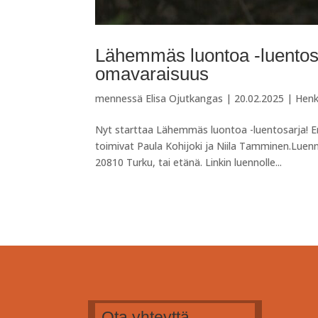
Lähemmäs luontoa -luentos
omavaraisuus
mennessä
Elisa Ojutkangas
|
20.02.2025
|
Henk
Nyt starttaa Lähemmäs luontoa -luentosarja! E
toimivat Paula Kohijoki ja Niila Tamminen.Luenno
20810 Turku, tai etänä. Linkin luennolle...
Ota yhteyttä