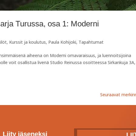
arja Turussa, osa 1: Moderni
ilöt
,
Kurssit ja koulutus
,
Paula Kohijoki
,
Tapahtumat
nsimmäisenä aiheena on Moderni omavaraisuus, ja luennoitsijoina
lle voit osallistua livenä Studio Reinussa osoitteessa Sirkankuja 3A,
Seuraavat merkin
Liity jäseneksi
LI