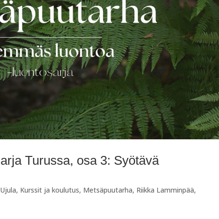
rja Turussa, osa 3: Syötävä
 Ujula
,
Kurssit ja koulutus
,
Metsäpuutarha
,
Riikka Lamminpää
,