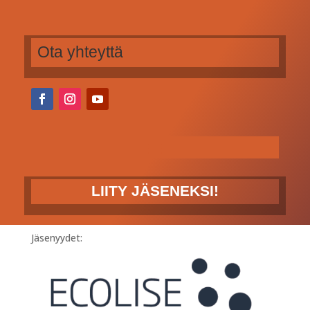
Ota yhteyttä
LIITY JÄSENEKSI!
Jäsenyydet: