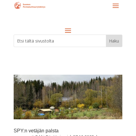
SPY:n vetäjän palsta