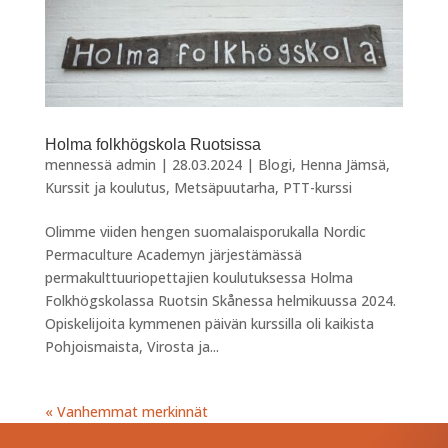
Holma folkhögskola Ruotsissa
mennessä
admin
|
28.03.2024
|
Blogi
,
Henna Jämsä
,
Kurssit ja koulutus
,
Metsäpuutarha
,
PTT-kurssi
Olimme viiden hengen suomalaisporukalla Nordic
Permaculture Academyn järjestämässä
permakulttuuriopettajien koulutuksessa Holma
Folkhögskolassa Ruotsin Skånessa helmikuussa 2024.
Opiskelijoita kymmenen päivän kurssilla oli kaikista
Pohjoismaista, Virosta ja...
« Vanhemmat merkinnät