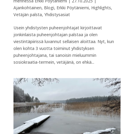
mennessä
Erkki Pöytäniemi
|
27.10.2025
|
Ajankohtainen
,
Blogi
,
Erkki Pöytäniemi
,
Highlights
,
Vetäjän palsta
,
Yhdistysasiat
Usein yhdistysten puheenjohtajat kirjoittavat
jonkinlaista puheenjohtajan palstaa ja olen
viestintäpiirissä luvannut sellaisen aloittaa. Nyt, kun
olen kohta 3 vuotta toiminut yhdistyksen
puheenjohtajana, tai sanoisin mieluummin
sosiokraatia-termein, vetäjänä, on ehkä...