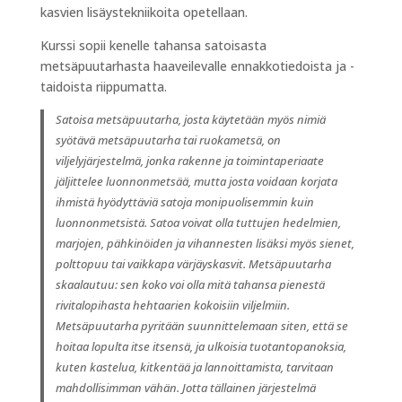
kasvien lisäystekniikoita opetellaan.
Kurssi sopii kenelle tahansa satoisasta
metsäpuutarhasta haaveilevalle ennakkotiedoista ja -
taidoista riippumatta.
Satoisa metsäpuutarha, josta käytetään myös nimiä
syötävä metsäpuutarha tai ruokametsä, on
viljelyjärjestelmä, jonka rakenne ja toimintaperiaate
jäljittelee luonnonmetsää, mutta josta voidaan korjata
ihmistä hyödyttäviä satoja monipuolisemmin kuin
luonnonmetsistä. Satoa voivat olla tuttujen hedelmien,
marjojen, pähkinöiden ja vihannesten lisäksi myös sienet,
polttopuu tai vaikkapa värjäyskasvit. Metsäpuutarha
skaalautuu: sen koko voi olla mitä tahansa pienestä
rivitalopihasta hehtaarien kokoisiin viljelmiin.
Metsäpuutarha pyritään suunnittelemaan siten, että se
hoitaa lopulta itse itsensä, ja ulkoisia tuotantopanoksia,
kuten kastelua, kitkentää ja lannoittamista, tarvitaan
mahdollisimman vähän. Jotta tällainen järjestelmä