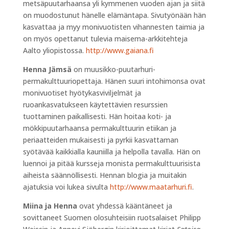
metsäpuutarhaansa yli kymmenen vuoden ajan ja siitä
on muodostunut hänelle elämäntapa. Sivutyönään hän
kasvattaa ja myy monivuotisten vihannesten taimia ja
on myös opettanut tulevia maisema-arkkitehteja
Aalto yliopistossa.
http://www.gaiana.fi
Henna Jämsä
on muusikko-puutarhuri-
permakulttuuriopettaja. Hänen suuri intohimonsa ovat
monivuotiset hyötykasviviljelmät ja
ruoankasvatukseen käytettävien resurssien
tuottaminen paikallisesti. Hän hoitaa koti- ja
mökkipuutarhaansa permakulttuurin etiikan ja
periaatteiden mukaisesti ja pyrkii kasvattaman
syötävää kaikkialla kauniilla ja helpolla tavalla. Hän on
luennoi ja pitää kursseja monista permakulttuurisista
aiheista säännöllisesti. Hennan blogia ja muitakin
ajatuksia voi lukea sivulta
http://www.maatarhuri.fi
.
Miina ja Henna
ovat yhdessä kääntäneet ja
sovittaneet Suomen olosuhteisiin ruotsalaiset Philipp