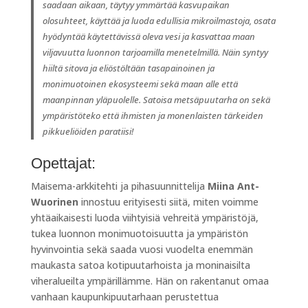
saadaan aikaan, täytyy ymmärtää kasvupaikan
olosuhteet, käyttää ja luoda edullisia mikroilmastoja, osata
hyödyntää käytettävissä oleva vesi ja kasvattaa maan
viljavuutta luonnon tarjoamilla menetelmillä. Näin syntyy
hiiltä sitova ja eliöstöltään tasapainoinen ja
monimuotoinen ekosysteemi sekä maan alle että
maanpinnan yläpuolelle. Satoisa metsäpuutarha on sekä
ympäristöteko että ihmisten ja monenlaisten tärkeiden
pikkueliöiden paratiisi!
Opettajat:
Maisema-arkkitehti ja pihasuunnittelija
Miina Ant-
Wuorinen
innostuu erityisesti siitä, miten voimme
yhtäaikaisesti luoda viihtyisiä vehreitä ympäristöjä,
tukea luonnon monimuotoisuutta ja ympäristön
hyvinvointia sekä saada vuosi vuodelta enemmän
maukasta satoa kotipuutarhoista ja moninaisilta
viheralueilta ympärillämme. Hän on rakentanut omaa
vanhaan kaupunkipuutarhaan perustettua