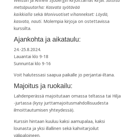
Weissin ja Annevi Sjöbergin kirjoittamat kirjat
Satoisa
metsäpuutarha: Kasvata syötävää
kaikkialla
sekä
Monivuotiset vihannekset: Löydä,
kasvata, nauti
. Molempia kirjoja on ostettavissa
kurssilta.
Ajankohta ja aikataulu:
24.-25.8.2024.
Lauantai klo 9-18
Sunnuntai klo 9-16
Voit halutessasi saapua paikalle jo perjantai-iltana.
Majoitus ja ruokailu:
Lahdenperässä majoitutaan omassa teltassa tai Hilja
-jurtassa (kysy jurttamajoitusmahdollisuudesta
ilmoittautumisen yhteydessä).
Kurssin hintaan kuuluu kaksi aamupalaa, kaksi
lounasta ja yksi illallinen sekä kahvitarjoilut
välipaloineen.