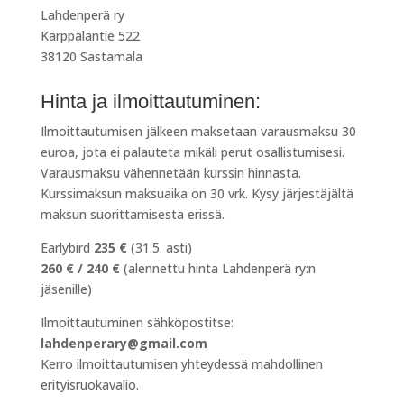
Lahdenperä ry
Kärppäläntie 522
38120 Sastamala
Hinta ja ilmoittautuminen:
Ilmoittautumisen jälkeen maksetaan varausmaksu 30
euroa, jota ei palauteta mikäli perut osallistumisesi.
Varausmaksu vähennetään kurssin hinnasta.
Kurssimaksun maksuaika on 30 vrk. Kysy järjestäjältä
maksun suorittamisesta erissä.
Earlybird
235 €
(31.5. asti)
260 € / 240 €
(alennettu hinta Lahdenperä ry:n
jäsenille)
Ilmoittautuminen sähköpostitse:
lahdenperary@gmail.com
Kerro ilmoittautumisen yhteydessä mahdollinen
erityisruokavalio.