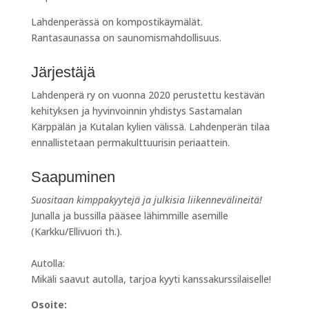
Lahdenperässä on kompostikäymälät.
Rantasaunassa on saunomismahdollisuus.
Järjestäjä
Lahdenperä ry on vuonna 2020 perustettu kestävän
kehityksen ja hyvinvoinnin yhdistys Sastamalan
Kärppälän ja Kutalan kylien välissä. Lahdenperän tilaa
ennallistetaan permakulttuurisin periaattein.
Saapuminen
Suositaan kimppakyytejä ja julkisia liikennevälineitä!
Junalla ja bussilla pääsee lähimmille asemille
(Karkku/Ellivuori th.).
Autolla:
Mikäli saavut autolla, tarjoa kyyti kanssakurssilaiselle!
Osoite: