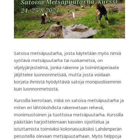
Satoisa metsäpuutarha, josta käytetään myös nimiä
syötävä metsäpuutarha tai ruokametsä, on
viljelyjärjestelmä, jonka rakenne ja toimintaperiaate
jäljittelee luonnonmetsää, mutta josta voidaan
korjata ihmistä hyödyttäviä satoja monipuolisemmin
kuin luonnonmetsistä.
Kurssilla kerrotaan, mikä on satoisa metsäpuutarha ja
miten eri lähtökohdista rakennetaan rehevä,
monimuotoinen ja tuottoisa metsäpuutarha. Kurssilla
päästään harjoittelemaan kasvien sijoittelua ja
istuttamista toimiviksi kokonaisuuksiksi Lahdenperän
perusteilla olevaan metsäpuutarhaan. Myös helppoja