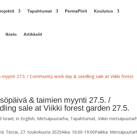
ojektit
Tapahtumat
PermaPiirit
Koulutus
Ikielo
Artikkelit
söpäivä & taimien myynti 27.5. /
ng sale at Viikki forest garden 27.5.
d Israel
,
in English
,
Metsäpuutarha
,
Tapahtumat
,
Viikin metsäpuutar
ä: Tiistai, 27. toukokuuta 2025Aika: 16:00-19:00Paikka: Metsäpuutar