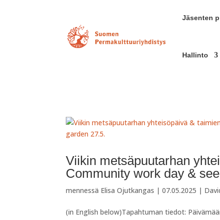
Jäsenten pr
Hallinto
Viikin metsäpuutarhan yhtei
Community work day & seedli
mennessä
Elisa Ojutkangas
|
07.05.2025
|
Davi
(in English below)Tapahtuman tiedot: Päivämäär