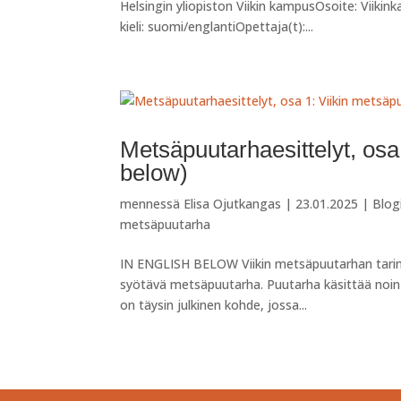
Helsingin yliopiston Viikin kampusOsoite: Viiki
kieli: suomi/englantiOpettaja(t):...
Metsäpuutarhaesittelyt, osa
below)
mennessä
Elisa Ojutkangas
|
23.01.2025
|
Blog
metsäpuutarha
IN ENGLISH BELOW Viikin metsäpuutarhan tarina 
syötävä metsäpuutarha. Puutarha käsittää noin 5
on täysin julkinen kohde, jossa...