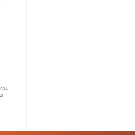
n
2024
sä