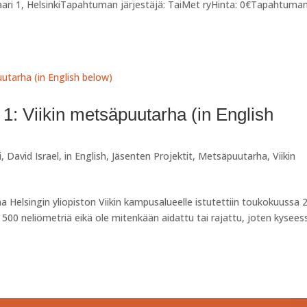
nkaari 1, HelsinkiTapahtuman järjestäjä: TaiMet ryHinta: 0€Tapahtuma
 1: Viikin metsäpuutarha (in English
i
,
David Israel
,
in English
,
Jäsenten Projektit
,
Metsäpuutarha
,
Viikin
Helsingin yliopiston Viikin kampusalueelle istutettiin toukokuussa 
00 neliömetriä eikä ole mitenkään aidattu tai rajattu, joten kysees