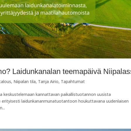
o? Laidunkanalan teemapäivä Niipalas
alous
,
Niipalan tila
,
Tanja Airio
,
Tapahtumat
 ja keskustelemaan kannattavan paikallistuotannon uusista
e erityisesti laidunkananmunatuotantoon houkuttavana uudenlaisen
...