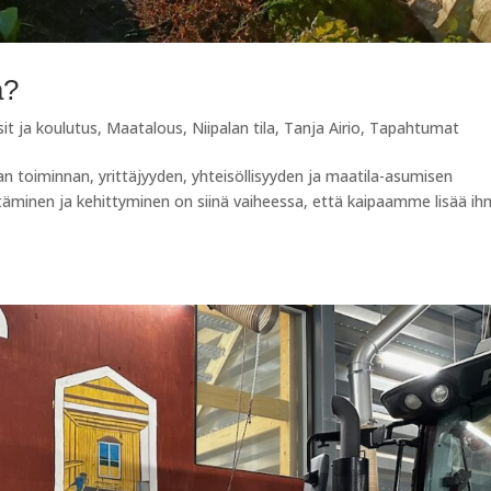
a?
sit ja koulutus
,
Maatalous
,
Niipalan tila
,
Tanja Airio
,
Tapahtumat
 toiminnan, yrittäjyyden, yhteisöllisyyden ja maatila-asumisen
ttäminen ja kehittyminen on siinä vaiheessa, että kaipaamme lisää ih