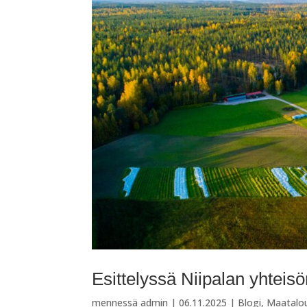
Esittelyssä Niipalan yhteis
mennessä
admin
|
06.11.2025
|
Blogi
,
Maatalo