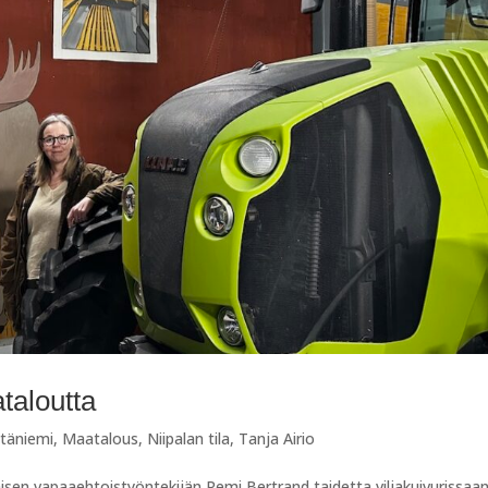
taloutta
ytäniemi
,
Maatalous
,
Niipalan tila
,
Tanja Airio
isen vapaaehtoistyöntekijän Remi Bertrand taidetta viljakuivurissaan