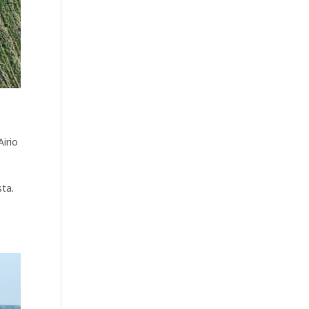
Airio
sta.