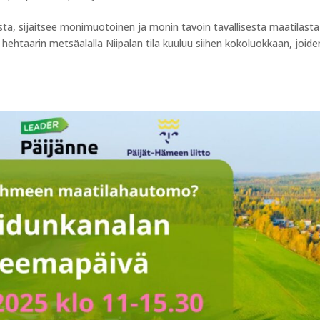
sta, sijaitsee monimuotoinen ja monin tavoin tavallisesta maatilasta
5 hehtaarin metsäalalla Niipalan tila kuuluu siihen kokoluokkaan, joid