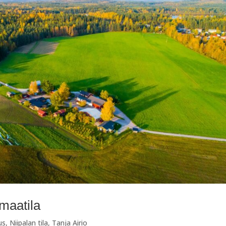
ömaatila
us
,
Niipalan tila
,
Tanja Airio