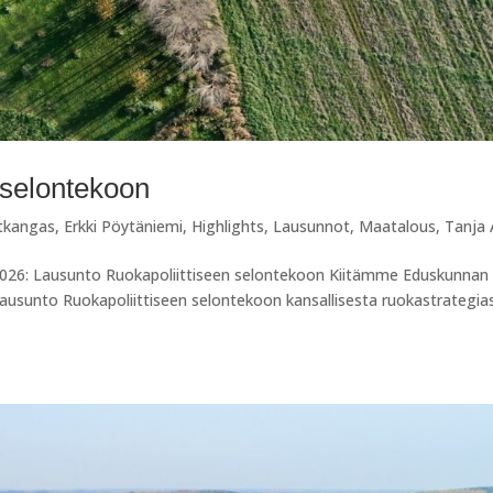
 selontekoon
utkangas
,
Erkki Pöytäniemi
,
Highlights
,
Lausunnot
,
Maatalous
,
Tanja 
2026: Lausunto Ruokapoliittiseen selontekoon Kiitämme Eduskunnan
ausunto Ruokapoliittiseen selontekoon kansallisesta ruokastrategia