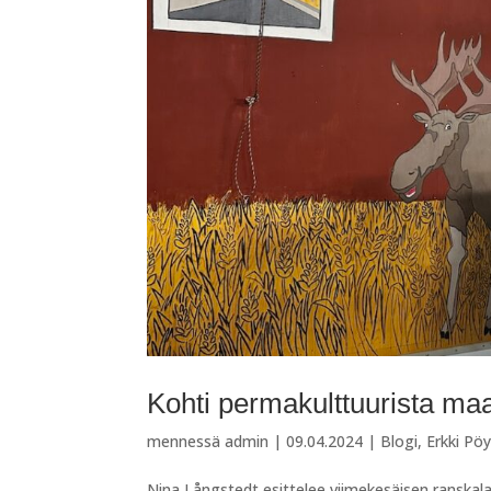
Kohti permakulttuurista maa
mennessä
admin
|
09.04.2024
|
Blogi
,
Erkki Pö
Nina Långstedt esittelee viimekesäisen ranskala