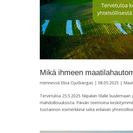
Mikä ihmeen maatilahautom
mennessä
Elisa Ojutkangas
|
08.05.2025
|
Maat
Tervetuloa 25.5.2025 Niipalan tilalle kuulemaan
mahdollisuuksista. Päivän teemoina keskitymm
tuotannon esimerkkinä sekä erilaisiin yhteisöllisiin