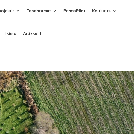
ojektit
Tapahtumat
PermaPiirit
Koulutus
Ikielo
Artikkelit