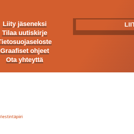
Liity jäseneksi
LI
Tilaa uutiskirje
Tietosuojaseloste
Graafiset ohjeet
Ota yhteyttä
iestintäpiiri