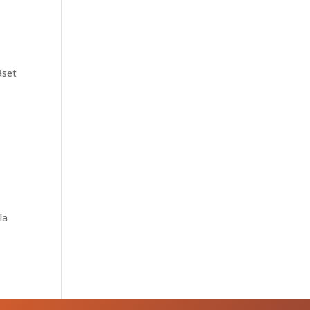
äset
la