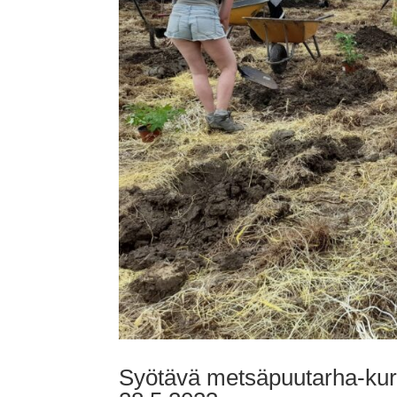
Syötävä metsäpuutarha-kurss