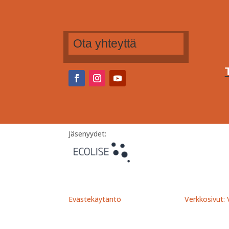
Ota yhteyttä
Jäsenyydet:
Evästekäytäntö
Verkkosivut: V