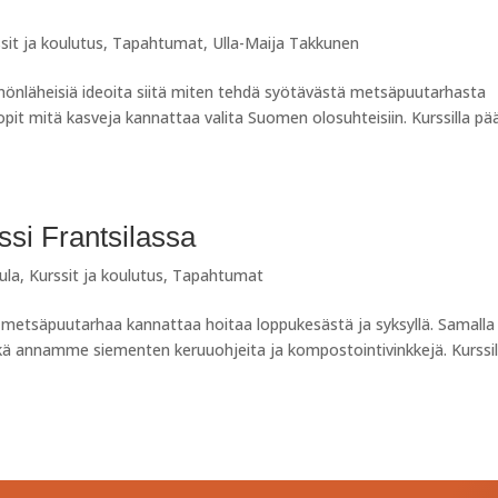
sit ja koulutus
,
Tapahtumat
,
Ulla-Maija Takkunen
ännönläheisiä ideoita siitä miten tehdä syötävästä metsäpuutarhasta
opit mitä kasveja kannattaa valita Suomen olosuhteisiin. Kurssilla pä
si Frantsilassa
ula
,
Kurssit ja koulutus
,
Tapahtumat
 metsäpuutarhaa kannattaa hoitaa loppukesästä ja syksyllä. Samalla
ä annamme siementen keruuohjeita ja kompostointivinkkejä. Kurssil