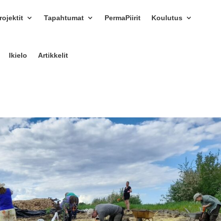
ojektit
Tapahtumat
PermaPiirit
Koulutus
Ikielo
Artikkelit