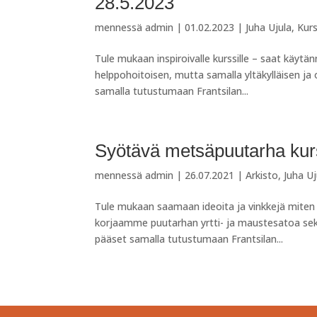
28.5.2023
mennessä
admin
|
01.02.2023
|
Juha Ujula
,
Kurs
Tule mukaan inspiroivalle kurssille – saat käyt
helppohoitoisen, mutta samalla yltäkylläisen ja 
samalla tutustumaan Frantsilan...
Syötävä metsäpuutarha kurs
mennessä
admin
|
26.07.2021
|
Arkisto
,
Juha Uj
Tule mukaan saamaan ideoita ja vinkkejä miten
korjaamme puutarhan yrtti- ja maustesatoa sek
pääset samalla tutustumaan Frantsilan...